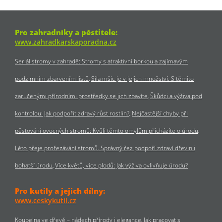
Pro zahradníky a pěstitele:
www.zahradkarskaporadna.cz
Seriál stromy v zahradě: Stromy s atraktivní borkou a zajímavým
podzimním zbarvením listů
Síla mšic je v jejich množství. S těmito
zaručenými přírodními prostředky se jich zbavíte
Škůdci a výživa pod
kontrolou: Jak podpořit zdravý růst rostlin?
Nejčastější chyby při
pěstování ovocných stromů: Kvůli těmto omylům přicházíte o úrodu
Léto přeje prořezávání stromů. Správný řez podpoří zdraví dřevin i
bohatší úrodu
Více květů, více plodů: Jak výživa ovlivňuje úrodu?
Pro kutily a jejich dílny:
www.ceskykutil.cz
Koupelna ve dřevě – nádech přírody i elegance
Jak pracovat s