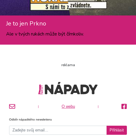
Je to jen Prkno
Ale v tvých rukách může být čímkoliv.
reklama
O webu
|
|
Odběr nápaditého newsletteru
Přihlásit