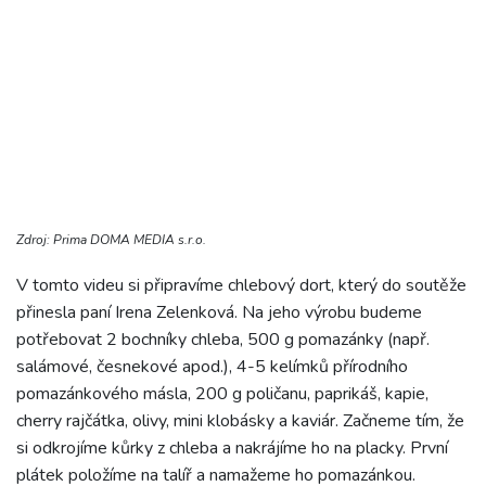
Zdroj: Prima DOMA MEDIA s.r.o.
V tomto videu si připravíme chlebový dort, který do soutěže
přinesla paní Irena Zelenková. Na jeho výrobu budeme
potřebovat 2 bochníky chleba, 500 g pomazánky (např.
salámové, česnekové apod.), 4-5 kelímků přírodního
pomazánkového másla, 200 g poličanu, paprikáš, kapie,
cherry rajčátka, olivy, mini klobásky a kaviár. Začneme tím, že
si odkrojíme kůrky z chleba a nakrájíme ho na placky. První
plátek položíme na talíř a namažeme ho pomazánkou.