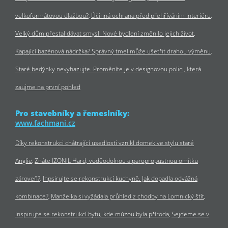
velkoformátovou dlažbou?
Účinná ochrana před přehříváním interiéru
Velký dům přestal dávat smysl. Nové bydlení změnilo jejich život
Kapající bazénová nádržka? Správný tmel může ušetřit drahou výměnu
Staré bedýnky nevyhazujte. Proměníte je v designovou polici, která
zaujme na první pohled
Pro stavebníky a řemeslníky:
www.fachmani.cz
Díky rekonstrukci chátrající usedlosti vznikl domek ve stylu staré
Anglie
Znáte IZONIL Hard, voděodolnou a paropropustnou omítku
zároveň?
Inpsirujte se rekonstrukcí kuchyně. Jak dopadla odvážná
kombinace?
Manželka si vyžádala průhled z chodby na Lomnický štít
Inspirujte se rekonstrukcí bytu, kde múzou byla příroda
Sejdeme se v