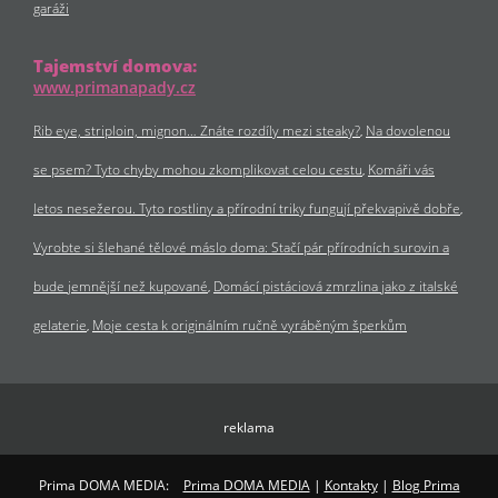
garáži
Tajemství domova:
www.primanapady.cz
Rib eye, striploin, mignon… Znáte rozdíly mezi steaky?
Na dovolenou
se psem? Tyto chyby mohou zkomplikovat celou cestu
Komáři vás
letos nesežerou. Tyto rostliny a přírodní triky fungují překvapivě dobře
Vyrobte si šlehané tělové máslo doma: Stačí pár přírodních surovin a
bude jemnější než kupované
Domácí pistáciová zmrzlina jako z italské
gelaterie
Moje cesta k originálním ručně vyráběným šperkům
reklama
Prima DOMA MEDIA:
Prima DOMA MEDIA
|
Kontakty
|
Blog Prima