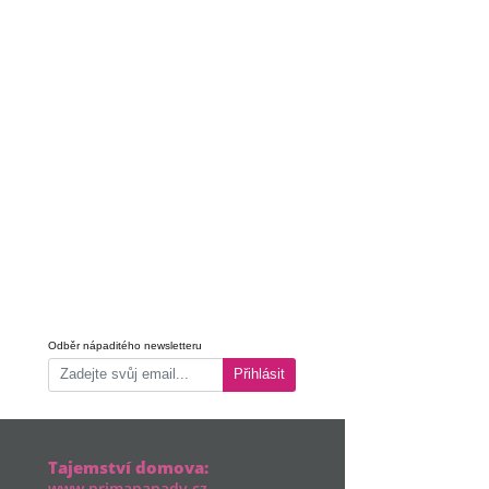
Odběr nápaditého newsletteru
Přihlásit
Tajemství domova:
www.primanapady.cz