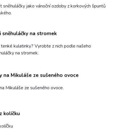
bit sněhuláčky jako vánoční ozdoby z korkových špuntů
ského.
i sněhuláčky na stromek
enké kulatinky? Vyrobte z nich podle našeho
huláčky na stromek.
y na Mikuláše ze sušeného ovoce
 na Mikuláše ze sušeného ovoce.
z kolíčku
kolíčku