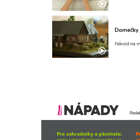
Domečky 
Návod na v
Reda
Pro zahradníky a pěstitele:
P
www.zahradkarskaporadna.cz
w