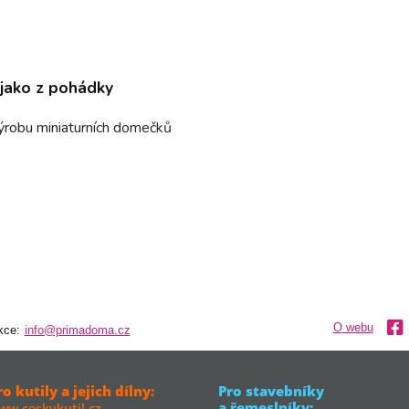
jako z pohádky
ýrobu miniaturních domečků
O webu
kce:
info@primadoma.cz
ro kutily a jejich dílny:
Pro stavebníky
a řemeslníky:
ww.ceskykutil.cz