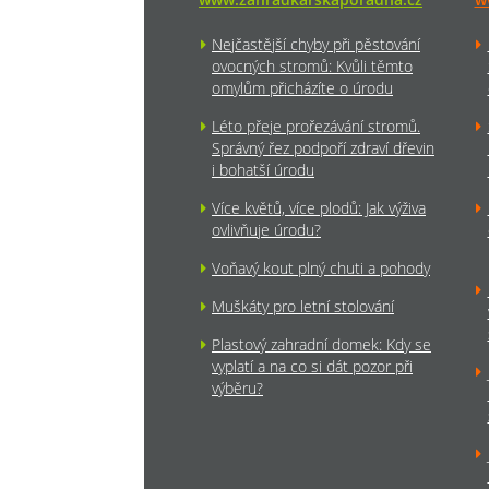
Nejčastější chyby při pěstování
ovocných stromů: Kvůli těmto
omylům přicházíte o úrodu
Léto přeje prořezávání stromů.
Správný řez podpoří zdraví dřevin
i bohatší úrodu
Více květů, více plodů: Jak výživa
ovlivňuje úrodu?
Voňavý kout plný chuti a pohody
Muškáty pro letní stolování
Plastový zahradní domek: Kdy se
vyplatí a na co si dát pozor při
výběru?