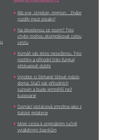
Rib eye, striploin, mignon… Znáte
rozdíly mezi steaky?
Na dovolenou se psem? Tyto
chyby mohou zkomplikovat celou
ou
cestu
Komáři vás letos nesežerou. Tyto
rostliny a přírodní triky fungují
překvapivě dobře
Vyrobte si šlehané tělové máslo
doma: Stačí pár přírodních
surovin a bude jemnější než
kupované
Domácí pistáciová zmrzlina jako z
italské gelaterie
Moje cesta k originálním ručně
vyráběným šperkům