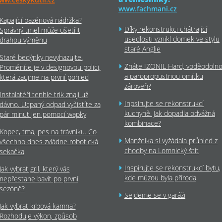
www.fachmani.cz
Kapající bazénová nádržka?
Díky rekonstrukci chátrající
Správný tmel může ušetřit
usedlosti vznikl domek ve stylu
drahou výměnu
staré Anglie
Staré bedýnky nevyhazujte.
Znáte IZONIL Hard, voděodoln
Proměníte je v designovou polici,
a paropropustnou omítku
která zaujme na první pohled
zároveň?
Instalatéři tenhle trik znají už
Inpsirujte se rekonstrukcí
dávno. Ucpaný odpad vyčistíte za
kuchyně. Jak dopadla odvážná
pár minut jen pomocí wapky
kombinace?
Kopec, tma, pes na trávníku. Co
Manželka si vyžádala průhled z
všechno dnes zvládne robotická
chodby na Lomnický štít
sekačka
Inspirujte se rekonstrukcí bytu,
Jak vybrat gril, který vás
kde múzou byla příroda
nepřestane bavit po první
sezóně?
Sejdeme se v garáži
Jak vybrat krbová kamna?
Rozhoduje výkon, způsob