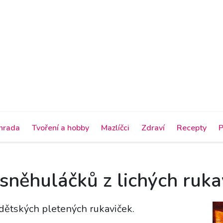
hrada
Tvoření a hobby
Mazlíčci
Zdraví
Recepty
P
sněhuláčků z lichých ruka
 dětských pletených rukaviček.