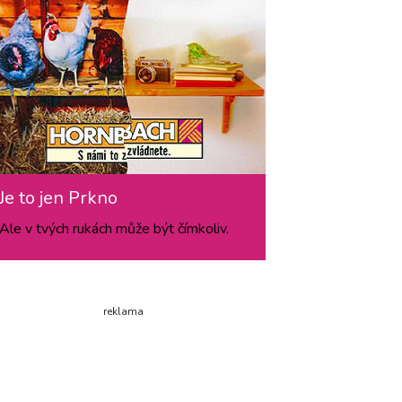
Je to jen Prkno
Ale v tvých rukách může být čímkoliv.
reklama