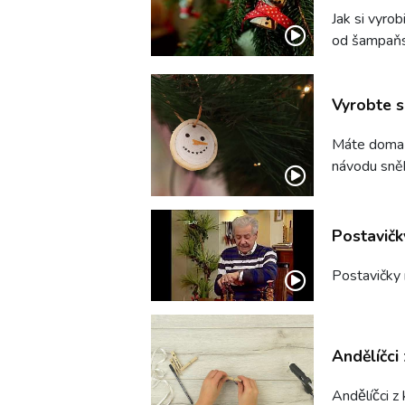
Jak si vyro
od šampaň
Vyrobte s
Máte doma t
návodu sně
Postavičk
Postavičky
Andělíčci 
Andělíčci z 