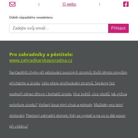
O webu
|
|
Odběr nápaditého newsletteru
Přihlásit
Pro zahradníky a pěstitele:
www.zahradkarskaporadna.cz
Nejčastější chyby při pěstování ovocných stromů: Kvůli těmto omylům
přicházíte o úrodu
Léto přeje prořezávání stromů. Správný řez
podpoří zdraví dřevin i bohatší úrodu
Více květů, více plodů: Jak výživa
ovlivňuje úrodu?
Voňavý kout plný chuti a pohody
Muškáty pro letní
stolování
Plastový zahradní domek: Kdy se vyplatí a na co si dát pozor
při výběru?