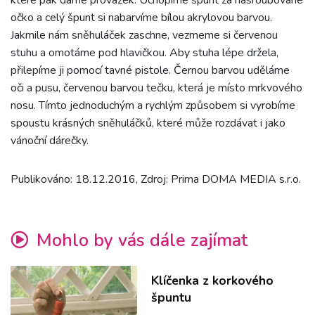
které pak dáme provázek. Uchopíme špunt za našroubované
očko a celý špunt si nabarvíme bílou akrylovou barvou.
Jakmile nám sněhuláček zaschne, vezmeme si červenou
stuhu a omotáme pod hlavičkou. Aby stuha lépe držela,
přilepíme ji pomocí tavné pistole. Černou barvou uděláme
oči a pusu, červenou barvou tečku, která je místo mrkvového
nosu. Tímto jednoduchým a rychlým způsobem si vyrobíme
spoustu krásných sněhuláčků, které může rozdávat i jako
vánoční dárečky.
Publikováno: 18.12.2016, Zdroj: Prima DOMA MEDIA s.r.o.
Mohlo by vás dále zajímat
Klíčenka z korkového
špuntu