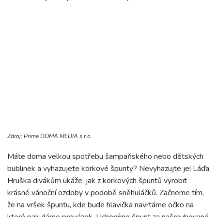
Zdroj: Prima DOMA MEDIA s.r.o.
Máte doma velkou spotřebu šampaňského nebo dětských
bublinek a vyhazujete korkové špunty? Nevyhazujte je! Láďa
Hruška divákům ukáže, jak z korkových špuntů vyrobit
krásné vánoční ozdoby v podobě sněhuláčků. Začneme tím,
že na vršek špuntu, kde bude hlavička navrtáme očko na