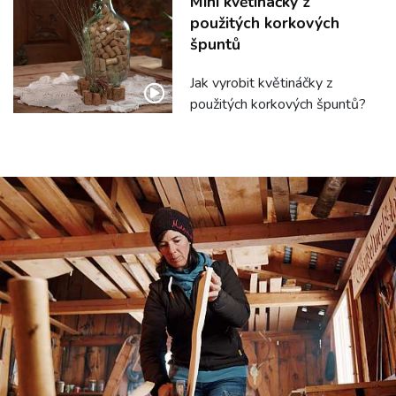
Mini květináčky z
použitých korkových
špuntů
Jak vyrobit květináčky z
použitých korkových špuntů?