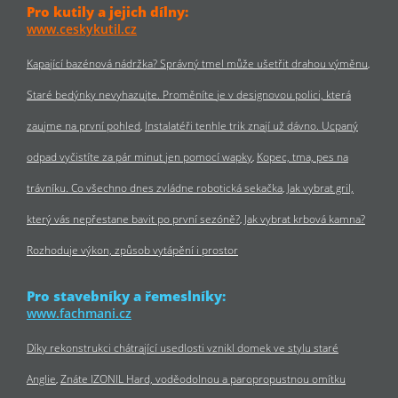
Pro kutily a jejich dílny:
www.ceskykutil.cz
Kapající bazénová nádržka? Správný tmel může ušetřit drahou výměnu
Staré bedýnky nevyhazujte. Proměníte je v designovou polici, která
zaujme na první pohled
Instalatéři tenhle trik znají už dávno. Ucpaný
odpad vyčistíte za pár minut jen pomocí wapky
Kopec, tma, pes na
trávníku. Co všechno dnes zvládne robotická sekačka
Jak vybrat gril,
který vás nepřestane bavit po první sezóně?
Jak vybrat krbová kamna?
Rozhoduje výkon, způsob vytápění i prostor
Pro stavebníky a řemeslníky:
www.fachmani.cz
Díky rekonstrukci chátrající usedlosti vznikl domek ve stylu staré
Anglie
Znáte IZONIL Hard, voděodolnou a paropropustnou omítku