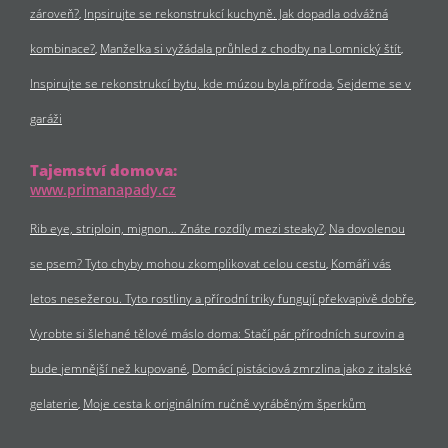
zároveň?
Inpsirujte se rekonstrukcí kuchyně. Jak dopadla odvážná
kombinace?
Manželka si vyžádala průhled z chodby na Lomnický štít
Inspirujte se rekonstrukcí bytu, kde múzou byla příroda
Sejdeme se v
garáži
Tajemství domova:
www.primanapady.cz
Rib eye, striploin, mignon… Znáte rozdíly mezi steaky?
Na dovolenou
se psem? Tyto chyby mohou zkomplikovat celou cestu
Komáři vás
letos nesežerou. Tyto rostliny a přírodní triky fungují překvapivě dobře
Vyrobte si šlehané tělové máslo doma: Stačí pár přírodních surovin a
bude jemnější než kupované
Domácí pistáciová zmrzlina jako z italské
gelaterie
Moje cesta k originálním ručně vyráběným šperkům