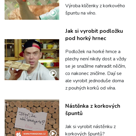
Výroba klíčenky z korkového
špuntu na víno.
Jak si vyrobit podložku
pod horký hrnec
Podložek na horké hrnce a
plechy není nikdy dost a vždy
se je snažíme nahradit něčím,
co nakonec zničíme. Dají se
ale vyrobit jednoduše doma
z pouhých korků od vína.
Nástěnka z korkových
špuntů
Jak si vyrobit nástěnku z
korkových špuntů?