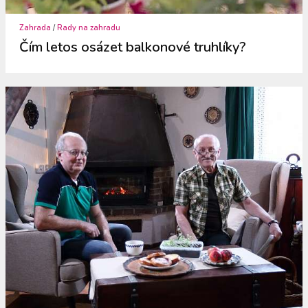
Zahrada
/
Rady na zahradu
Čím letos osázet balkonové truhlíky?