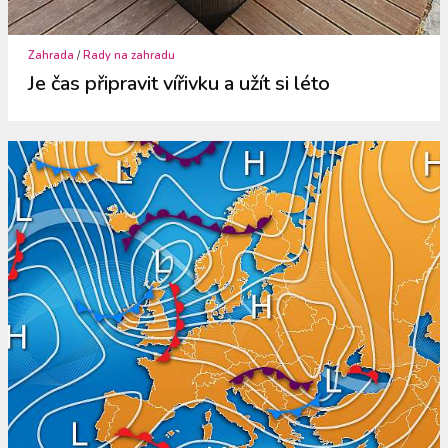
Zahrada
/
Rady na zahradu
Je čas připravit vířivku a užít si léto