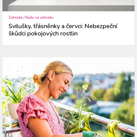
Zahrada
/
Rady na zahradu
Svilušky, třásněnky a červci: Nebezpeční
škůdci pokojových rostlin