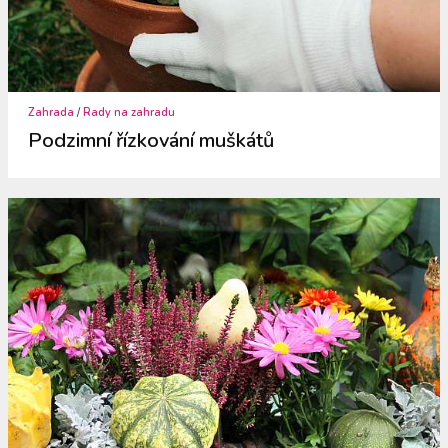
Zahrada
/
Rady na zahradu
Podzimní řízkování muškátů