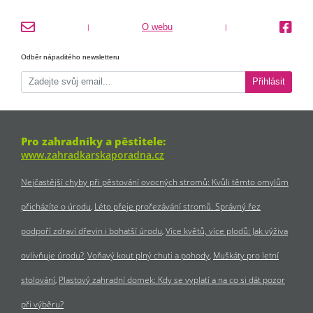
O webu
|
|
Odběr nápaditého newsletteru
Přihlásit
Pro zahradníky a pěstitele:
www.zahradkarskaporadna.cz
Nejčastější chyby při pěstování ovocných stromů: Kvůli těmto omylům
přicházíte o úrodu
Léto přeje prořezávání stromů. Správný řez
podpoří zdraví dřevin i bohatší úrodu
Více květů, více plodů: Jak výživa
ovlivňuje úrodu?
Voňavý kout plný chuti a pohody
Muškáty pro letní
stolování
Plastový zahradní domek: Kdy se vyplatí a na co si dát pozor
při výběru?