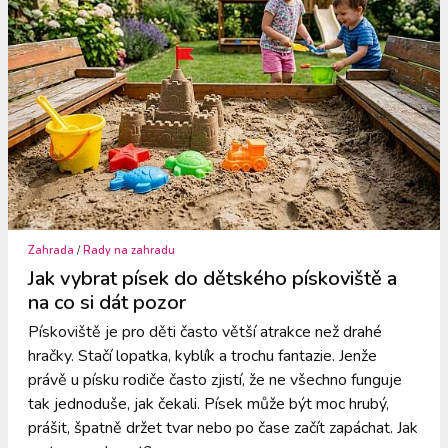
Zahrada
/
Rady na zahradu
Jak vybrat písek do dětského pískoviště a
na co si dát pozor
Pískoviště je pro děti často větší atrakce než drahé
hračky. Stačí lopatka, kyblík a trochu fantazie. Jenže
právě u písku rodiče často zjistí, že ne všechno funguje
tak jednoduše, jak čekali. Písek může být moc hrubý,
prášit, špatně držet tvar nebo po čase začít zapáchat. Jak