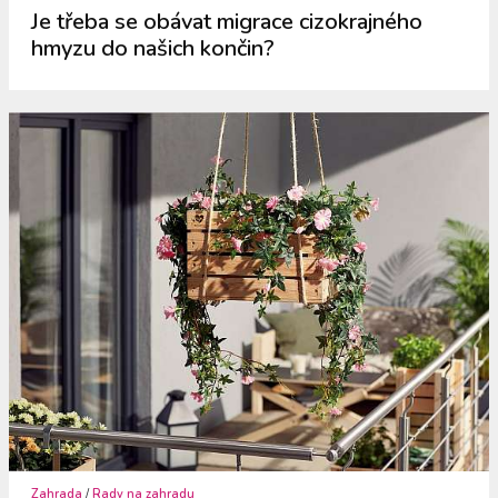
Je třeba se obávat migrace cizokrajného
hmyzu do našich končin?
Zahrada
/
Rady na zahradu