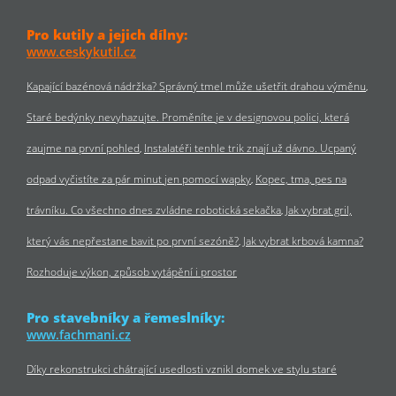
Pro kutily a jejich dílny:
www.ceskykutil.cz
Kapající bazénová nádržka? Správný tmel může ušetřit drahou výměnu
Staré bedýnky nevyhazujte. Proměníte je v designovou polici, která
zaujme na první pohled
Instalatéři tenhle trik znají už dávno. Ucpaný
odpad vyčistíte za pár minut jen pomocí wapky
Kopec, tma, pes na
trávníku. Co všechno dnes zvládne robotická sekačka
Jak vybrat gril,
který vás nepřestane bavit po první sezóně?
Jak vybrat krbová kamna?
Rozhoduje výkon, způsob vytápění i prostor
Pro stavebníky a řemeslníky:
www.fachmani.cz
Díky rekonstrukci chátrající usedlosti vznikl domek ve stylu staré