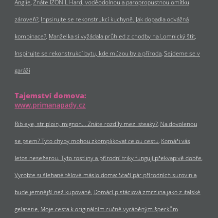
Anglie
Znáte IZONIL Hard, voděodolnou a paropropustnou omítku
zároveň?
Inpsirujte se rekonstrukcí kuchyně. Jak dopadla odvážná
kombinace?
Manželka si vyžádala průhled z chodby na Lomnický štít
Inspirujte se rekonstrukcí bytu, kde múzou byla příroda
Sejdeme se v
garáži
Tajemství domova:
www.primanapady.cz
Rib eye, striploin, mignon… Znáte rozdíly mezi steaky?
Na dovolenou
se psem? Tyto chyby mohou zkomplikovat celou cestu
Komáři vás
letos nesežerou. Tyto rostliny a přírodní triky fungují překvapivě dobře
Vyrobte si šlehané tělové máslo doma: Stačí pár přírodních surovin a
bude jemnější než kupované
Domácí pistáciová zmrzlina jako z italské
gelaterie
Moje cesta k originálním ručně vyráběným šperkům