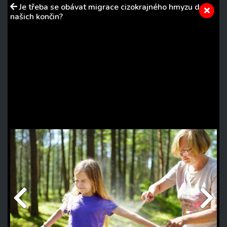
Je třeba se obávat migrace cizokrajného hmyzu do
našich končin?