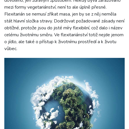
dovoleno, jen zdravým způsobem. Někdy bývá zařazováno
mezi formy vegetariánství, není to ale úplně přesné.
Flexitarián se nemusí zříkat masa, jen by se z něj neměla
stát hlavní složka stravy. Dodržovat požadované zásady není
obtížné, protože jsou do jisté míry flexibilní, což dalo i název
celému životnímu směru. Ve flexitariánství totiž nejde jenom
o jídlo, ale také o přístup k životnímu prostředí a k životu
vůbec.