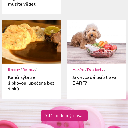
musíte vědět
Recepty
/
Recepty
/
Mazlíčci
/
Psi a kočky
/
Kančí kýta se
Jak vypadá psí strava
šípkovou, upečená bez
BARF?
šípků
Další podobný obsah