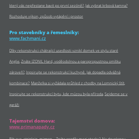
který vás nepřestane bavit po první sezóně?
Jak vybrat krbová kamna?
Rozhoduje výkon, způsob vytápění i prostor
Pro stavebníky a řemeslníky:
www.fachmani.cz
Díky rekonstrukci chátrající usedlosti vznikl domek ve stylu staré
Anglie
Znáte IZONIL Hard, voděodolnou a paropropustnou omítku
zároveň?
Inpsirujte se rekonstrukcí kuchyně. Jak dopadla odvážná
kombinace?
Manželka si vyžádala průhled z chodby na Lomnický štít
Inspirujte se rekonstrukcí bytu, kde múzou byla příroda
Sejdeme se v
garáži
Tajemství domova:
www.primanapady.cz
Rib eye, striploin, mignon… Znáte rozdíly mezi steaky?
Na dovolenou