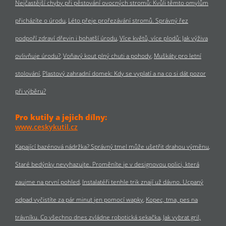
Nejčastější chyby při pěstování ovocných stromů: Kvůli těmto omylům
přicházíte o úrodu
Léto přeje prořezávání stromů. Správný řez
podpoří zdraví dřevin i bohatší úrodu
Více květů, více plodů: Jak výživa
ovlivňuje úrodu?
Voňavý kout plný chuti a pohody
Muškáty pro letní
stolování
Plastový zahradní domek: Kdy se vyplatí a na co si dát pozor
při výběru?
Pro kutily a jejich dílny:
www.ceskykutil.cz
Kapající bazénová nádržka? Správný tmel může ušetřit drahou výměnu
Staré bedýnky nevyhazujte. Proměníte je v designovou polici, která
zaujme na první pohled
Instalatéři tenhle trik znají už dávno. Ucpaný
odpad vyčistíte za pár minut jen pomocí wapky
Kopec, tma, pes na
trávníku. Co všechno dnes zvládne robotická sekačka
Jak vybrat gril,