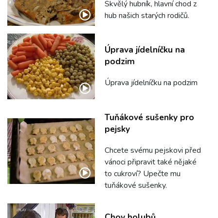
Skvělý hubník, hlavní chod z
hub našich starých rodičů.
Úprava jídelníčku na
podzim
Úprava jídelníčku na podzim
Tuňákové sušenky pro
pejsky
Chcete svému pejskovi před
vánoci připravit také nějaké
to cukroví? Upečte mu
tuňákové sušenky.
Chov holubů