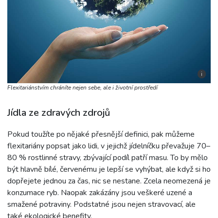
i
Flexitariánstvím chráníte nejen sebe, ale i životní prostředí
Jídla ze zdravých zdrojů
Pokud toužíte po nějaké přesnější definici, pak můžeme
flexitariány popsat jako lidi, v jejichž jídelníčku převažuje 70–
80 % rostlinné stravy, zbývající podíl patří masu. To by mělo
být hlavně bílé, červenému je lepší se vyhýbat, ale když si ho
dopřejete jednou za čas, nic se nestane. Zcela neomezená je
konzumace ryb. Naopak zakázány jsou veškeré uzené a
smažené potraviny. Podstatné jsou nejen stravovací, ale
také ekologické benefity.