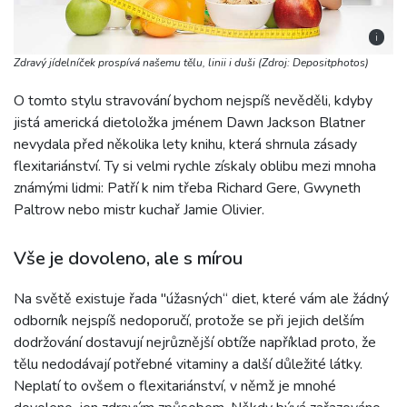
i
Zdravý jídelníček prospívá našemu tělu, linii i duši (Zdroj: Depositphotos)
O tomto stylu stravování bychom nejspíš nevěděli, kdyby
jistá americká dietoložka jménem Dawn Jackson Blatner
nevydala před několika lety knihu, která shrnula zásady
flexitariánství. Ty si velmi rychle získaly oblibu mezi mnoha
známými lidmi: Patří k nim třeba Richard Gere, Gwyneth
Paltrow nebo mistr kuchař Jamie Olivier.
Vše je dovoleno, ale s mírou
Na světě existuje řada "úžasných“ diet, které vám ale žádný
odborník nejspíš nedoporučí, protože se při jejich delším
dodržování dostavují nejrůznější obtíže například proto, že
tělu nedodávají potřebné vitaminy a další důležité látky.
Neplatí to ovšem o flexitariánství, v němž je mnohé