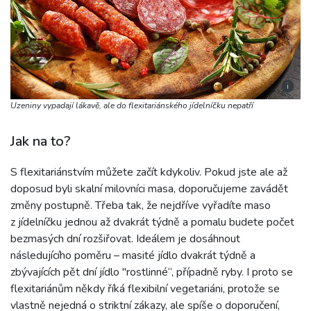
i
Uzeniny vypadají lákavě, ale do flexitariánského jídelníčku nepatří
Jak na to?
S flexitariánstvím můžete začít kdykoliv. Pokud jste ale až
doposud byli skalní milovníci masa, doporučujeme zavádět
změny postupně. Třeba tak, že nejdříve vyřadíte maso
z jídelníčku jednou až dvakrát týdně a pomalu budete počet
bezmasých dní rozšiřovat. Ideálem je dosáhnout
následujícího poměru – masité jídlo dvakrát týdně a
zbývajících pět dní jídlo "rostlinné“, případně ryby. I proto se
flexitariánům někdy říká flexibilní vegetariáni, protože se
vlastně nejedná o striktní zákazy, ale spíše o doporučení,