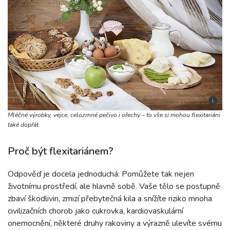
i
Mléčné výrobky, vejce, celozrnné pečivo i ořechy – to vše si mohou flexitariáni
také dopřát
Proč být flexitariánem?
Odpověď je docela jednoduchá: Pomůžete tak nejen
životnímu prostředí, ale hlavně sobě. Vaše tělo se postupně
zbaví škodlivin, zmizí přebytečná kila a snížíte riziko mnoha
civilizačních chorob jako cukrovka, kardiovaskulární
onemocnění, některé druhy rakoviny a výrazně ulevíte svému