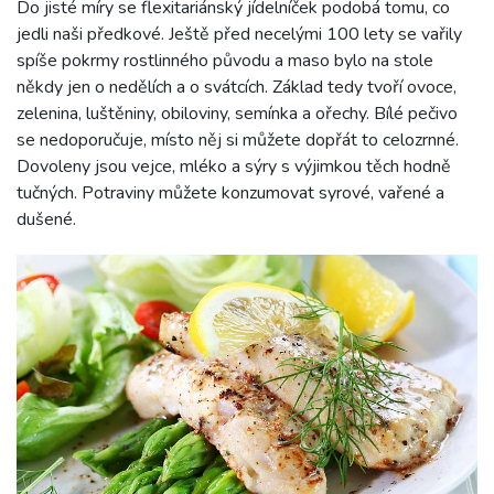
Do jisté míry se flexitariánský jídelníček podobá tomu, co
jedli naši předkové. Ještě před necelými 100 lety se vařily
spíše pokrmy rostlinného původu a maso bylo na stole
někdy jen o nedělích a o svátcích. Základ tedy tvoří ovoce,
zelenina, luštěniny, obiloviny, semínka a ořechy. Bílé pečivo
se nedoporučuje, místo něj si můžete dopřát to celozrnné.
Dovoleny jsou vejce, mléko a sýry s výjimkou těch hodně
tučných. Potraviny můžete konzumovat syrové, vařené a
dušené.