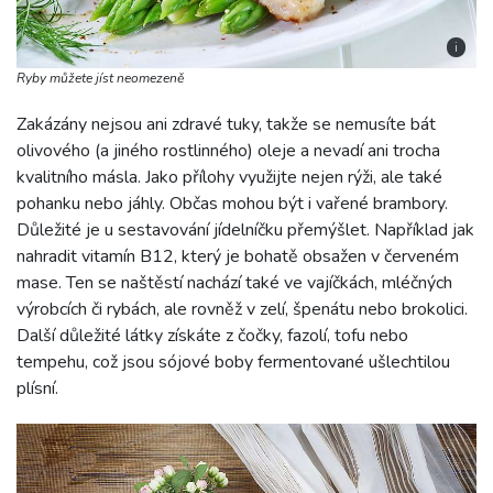
i
Ryby můžete jíst neomezeně
Zakázány nejsou ani zdravé tuky, takže se nemusíte bát
olivového (a jiného rostlinného) oleje a nevadí ani trocha
kvalitního másla. Jako přílohy využijte nejen rýži, ale také
pohanku nebo jáhly. Občas mohou být i vařené brambory.
Důležité je u sestavování jídelníčku přemýšlet. Například jak
nahradit vitamín B12, který je bohatě obsažen v červeném
mase. Ten se naštěstí nachází také ve vajíčkách, mléčných
výrobcích či rybách, ale rovněž v zelí, špenátu nebo brokolici.
Další důležité látky získáte z čočky, fazolí, tofu nebo
tempehu, což jsou sójové boby fermentované ušlechtilou
plísní.