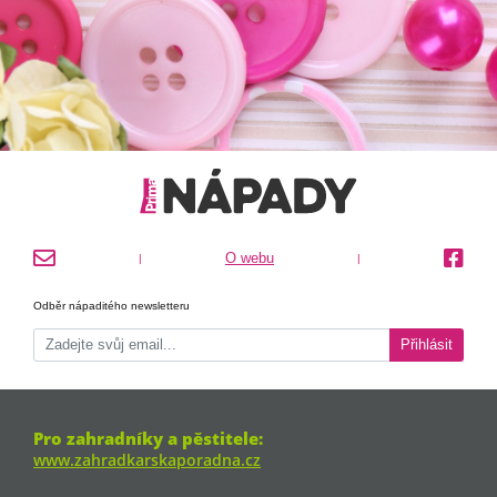
O webu
|
|
Odběr nápaditého newsletteru
Přihlásit
Pro zahradníky a pěstitele:
www.zahradkarskaporadna.cz