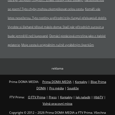
se psem? Tyto chyby mohou zkomplikovat celou cestu
Komáři vás
letos nesežerou. Tyto rostliny a přírodní triky fungují překvapivě dobře
Vyrobte si šlehané tělové máslo doma: Stačí pár přírodních surovin a
bude jemnější než kupované
Domácí pistáciová zmrzlina jako z italské
gelaterie
Moje cesta k originálním ručně vyráběným šperkům
reklama
Prima DOMA MEDIA:
Prima DOMA MEDIA
|
Kontakty
|
Blog Prima
DOMA
|
Pro média
|
Soutěže
FTV Prima:
O FTV Prima
|
Press
|
Kontakty
|
Jak naladit
|
HbbTV
|
Volná pracovní místa
Copyright © 2012 – 2026 Prima DOMA MEDIA a FTV Prima. Všechna