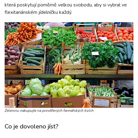
která poskytují poměrně velkou svobodu, aby si vybral ve
flexitariánském jídelníčku každý.
i
Zeleninu nakupujte na prověřených farmářských trzích
Co je dovoleno jíst?