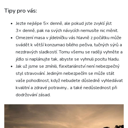
Tipy pro vás:
Jezte nejlépe 5× denně, ale pokud jste zvyklí jíst
3× denně, pak na svých návycích nemusíte nic měnit.
Omezení masa v jídelníčku vás hlavně z počátku může
svádět k větší konzumaci bílého pečiva, tučných sýrů a
nezdravých sladkostí. Tomu všemu se raději vyhněte a
jídlo si naplánujte tak, abyste se vyhnuli pocitu hladu.
Jak už jsme se zmínili, flexitariánství není nebezpečný
styl stravování. Jediným nebezpečím se může stát
vaše pohodlnost, když nebudete důsledně vyhledávat
kvalitní a zdravé potraviny... a také nedůslednost při
dodržování zásad.