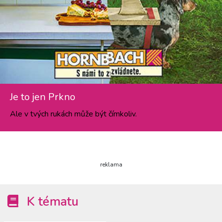
Je to jen Prkno
Ale v tvých rukách může být čímkoliv.
reklama
K tématu