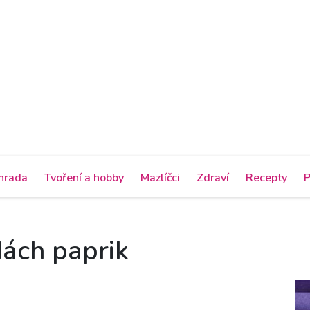
hrada
Tvoření a hobby
Mazlíčci
Zdraví
Recepty
P
ách paprik