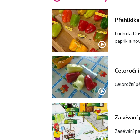
Přehlídka
Ludmila Du
paprik a nov
Celoroční
Celoroční p
Zasévání 
Zasévání pa