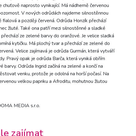
e chuťově naprosto vynikající. Má nádherně červenou
a pozornost. V nových odrůdách najdeme silnostěnnou
 fialová a později červená. Odrůda Honzík přechází
ec žluté. Také ona patří mezi silnostěnné a sladké
 přechází ze zelené barvy do oranžové. Je velice sladká
míná kytičku. Má plochý tvar a přechází ze zelené do
červená. Velice zajímavá je odrůda Gurmán, která vytváří
y. Pravý opak je odrůda Barča, která vyniká obřím
é barvy. Odrůda Ingrid začíná na zelené a končí na
ěstovat venku, protože je odolná na horší počasí. Na
ervenou velkou papriku a Afroditu, mohutnou žlutou
 DOMA MEDIA s.r.o.
le zajímat