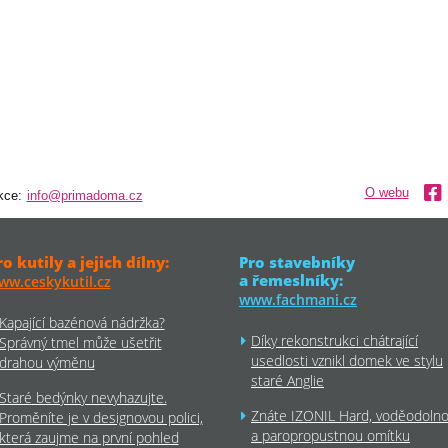
O webu
kce:
info@primadoma.cz
ro kutily a jejich dílny:
Pro stavebníky
a řemeslníky:
ww.ceskykutil.cz
www.fachmani.cz
Kapající bazénová nádržka?
Díky rekonstrukci chátrající
Správný tmel může ušetřit
usedlosti vznikl domek ve stylu
drahou výměnu
staré Anglie
Staré bedýnky nevyhazujte.
Znáte IZONIL Hard, voděodoln
Proměníte je v designovou polici,
a paropropustnou omítku
která zaujme na první pohled