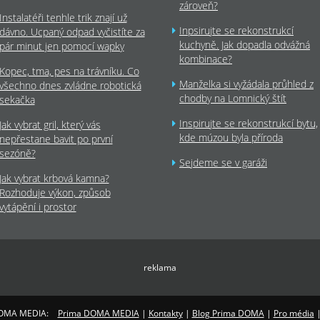
zároveň?
Instalatéři tenhle trik znají už
Inpsirujte se rekonstrukcí
dávno. Ucpaný odpad vyčistíte za
kuchyně. Jak dopadla odvážná
pár minut jen pomocí wapky
kombinace?
Kopec, tma, pes na trávníku. Co
Manželka si vyžádala průhled z
všechno dnes zvládne robotická
chodby na Lomnický štít
sekačka
Inspirujte se rekonstrukcí bytu,
Jak vybrat gril, který vás
kde múzou byla příroda
nepřestane bavit po první
sezóně?
Sejdeme se v garáži
Jak vybrat krbová kamna?
Rozhoduje výkon, způsob
vytápění i prostor
reklama
OMA MEDIA:
Prima DOMA MEDIA
|
Kontakty
|
Blog Prima DOMA
|
Pro média