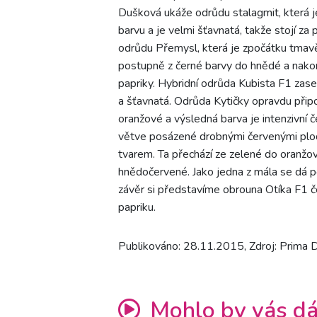
Dušková ukáže odrůdu stalagmit, která j
barvu a je velmi šťavnatá, takže stojí z
odrůdu Přemysl, která je zpočátku tmavě
postupně z černé barvy do hnědé a nakon
papriky. Hybridní odrůda Kubista F1 zase
a šťavnatá. Odrůda Kytičky opravdu připo
oranžové a výsledná barva je intenzivní 
větve posázené drobnými červenými plod
tvarem. Ta přechází ze zelené do oranžov
hnědočervené. Jako jedna z mála se dá p
závěr si představíme obrouna Otíka F1 č
papriku.
Publikováno: 28.11.2015, Zdroj: Prima
Mohlo by vás dá