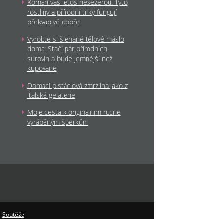
Komáři vás letos nesežerou. Tyto
rostliny a přírodní triky fungují
překvapivě dobře
Vyrobte si šlehané tělové máslo
doma: Stačí pár přírodních
surovin a bude jemnější než
kupované
Domácí pistáciová zmrzlina jako z
italské gelaterie
Moje cesta k originálním ručně
vyráběným šperkům
|
Soutěže