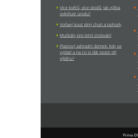
Více květů, více plodů: Jak výživa
ovlivňuje úrodu?
Voňavý kout plný chuti a pohody
Muškáty pro letní stolování
Plastový zahradní domek: Kdy se
vyplatí a na co si dát pozor při
výběru?
Prima D