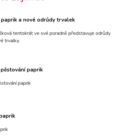
 paprik a nové odrůdy trvalek
šková tentokrát ve své poradně představuje odrůdy
é trvalky.
 pěstování paprik
ěstování paprik
paprik
prik