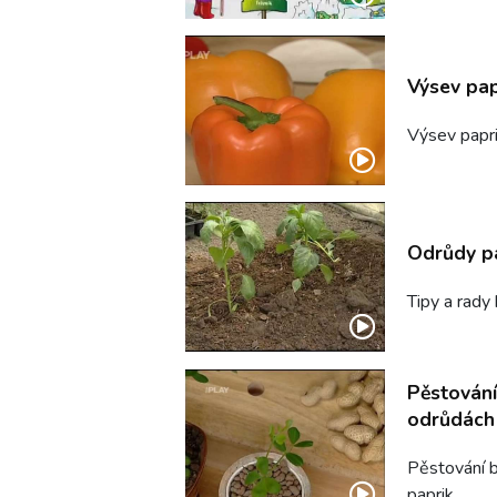
Výsev pap
Výsev papr
Odrůdy p
Tipy a rady
Pěstování
odrůdách
Pěstování b
paprik