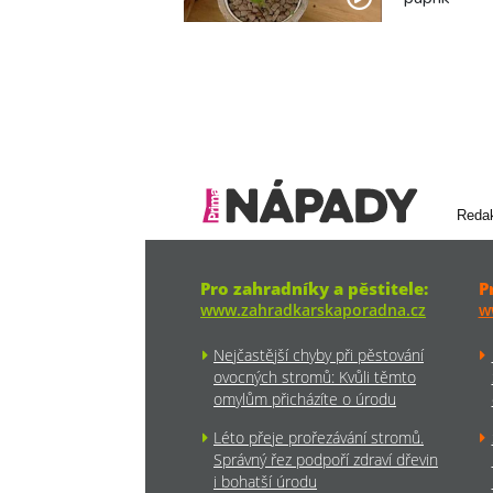
Reda
Pro zahradníky a pěstitele:
P
www.zahradkarskaporadna.cz
w
Nejčastější chyby při pěstování
ovocných stromů: Kvůli těmto
omylům přicházíte o úrodu
Léto přeje prořezávání stromů.
Správný řez podpoří zdraví dřevin
i bohatší úrodu