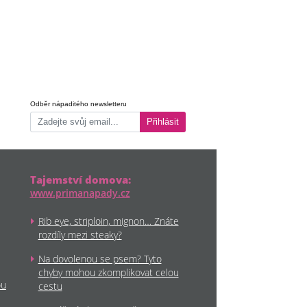
Odběr nápaditého newsletteru
Přihlásit
Tajemství domova:
www.primanapady.cz
Rib eye, striploin, mignon… Znáte
rozdíly mezi steaky?
Na dovolenou se psem? Tyto
chyby mohou zkomplikovat celou
ou
cestu