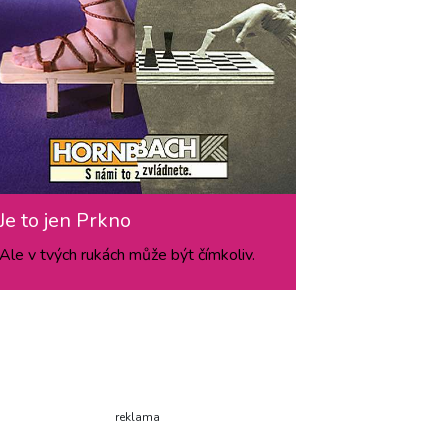
Je to jen Prkno
Ale v tvých rukách může být čímkoliv.
reklama