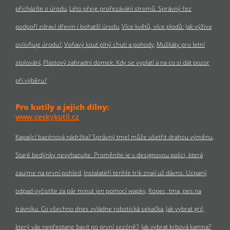
přicházíte o úrodu
Léto přeje prořezávání stromů. Správný řez
podpoří zdraví dřevin i bohatší úrodu
Více květů, více plodů: Jak výživa
ovlivňuje úrodu?
Voňavý kout plný chuti a pohody
Muškáty pro letní
stolování
Plastový zahradní domek: Kdy se vyplatí a na co si dát pozor
při výběru?
Pro kutily a jejich dílny:
www.ceskykutil.cz
Kapající bazénová nádržka? Správný tmel může ušetřit drahou výměnu
Staré bedýnky nevyhazujte. Proměníte je v designovou polici, která
zaujme na první pohled
Instalatéři tenhle trik znají už dávno. Ucpaný
odpad vyčistíte za pár minut jen pomocí wapky
Kopec, tma, pes na
trávníku. Co všechno dnes zvládne robotická sekačka
Jak vybrat gril,
který vás nepřestane bavit po první sezóně?
Jak vybrat krbová kamna?