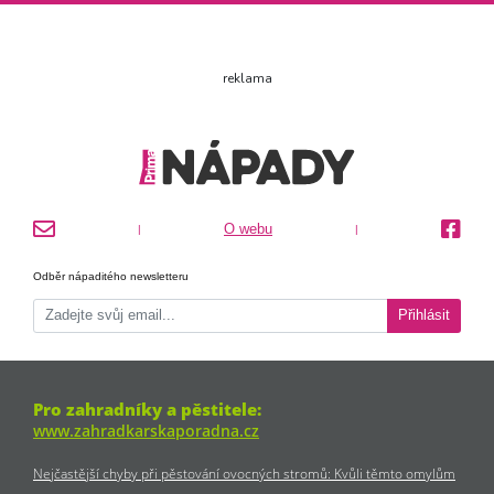
reklama
O webu
|
|
Odběr nápaditého newsletteru
Přihlásit
Pro zahradníky a pěstitele:
www.zahradkarskaporadna.cz
Nejčastější chyby při pěstování ovocných stromů: Kvůli těmto omylům