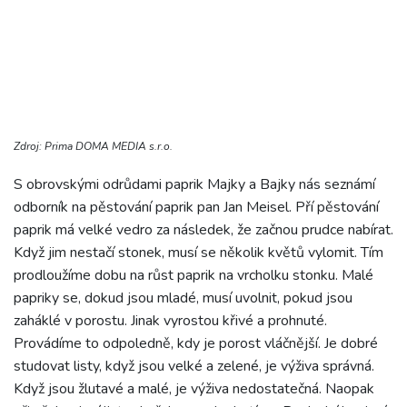
Zdroj: Prima DOMA MEDIA s.r.o.
S obrovskými odrůdami paprik Majky a Bajky nás seznámí
odborník na pěstování paprik pan Jan Meisel. Pří pěstování
paprik má velké vedro za následek, že začnou prudce nabírat.
Když jim nestačí stonek, musí se několik květů vylomit. Tím
prodloužíme dobu na růst paprik na vrcholku stonku. Malé
papriky se, dokud jsou mladé, musí uvolnit, pokud jsou
zaháklé v porostu. Jinak vyrostou křivé a prohnuté.
Provádíme to odpoledně, kdy je porost vláčnější. Je dobré
studovat listy, když jsou velké a zelené, je výživa správná.
Když jsou žlutavé a malé, je výživa nedostatečná. Naopak