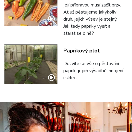
její přípravou musí začít brzy.
Ať už pěstujeme jakýkoliv
druh, jejich výsev je stejný.
Jak tedy papriky vysít a
starat se o ně?
Paprikový plot
Dozvíte se vše o pěstování
paprik, jejich výsadbě, hnojení
i sklizni.