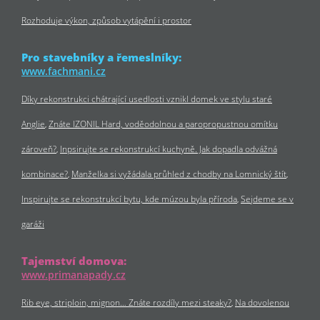
Rozhoduje výkon, způsob vytápění i prostor
Pro stavebníky a řemeslníky:
www.fachmani.cz
Díky rekonstrukci chátrající usedlosti vznikl domek ve stylu staré
Anglie
Znáte IZONIL Hard, voděodolnou a paropropustnou omítku
zároveň?
Inpsirujte se rekonstrukcí kuchyně. Jak dopadla odvážná
kombinace?
Manželka si vyžádala průhled z chodby na Lomnický štít
Inspirujte se rekonstrukcí bytu, kde múzou byla příroda
Sejdeme se v
garáži
Tajemství domova:
www.primanapady.cz
Rib eye, striploin, mignon… Znáte rozdíly mezi steaky?
Na dovolenou