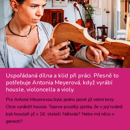
Uspořádaná dílna a klid při práci. Přesně to
potřebuje Antonia Meyerová, když vyrábí
housle, violoncella a violy.
Pro Antonii Meyerovou bylo jedno jasné již velmi brzy:
Chce vyrábět housle. Teprve později zjistila, že v její rodině
byli houslaři již v 16. století. Náhoda? Nebo má něco v
genech?