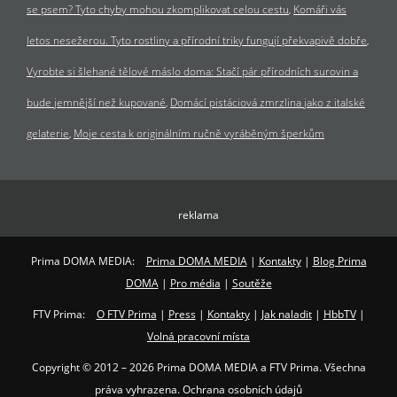
se psem? Tyto chyby mohou zkomplikovat celou cestu
Komáři vás
letos nesežerou. Tyto rostliny a přírodní triky fungují překvapivě dobře
Vyrobte si šlehané tělové máslo doma: Stačí pár přírodních surovin a
bude jemnější než kupované
Domácí pistáciová zmrzlina jako z italské
gelaterie
Moje cesta k originálním ručně vyráběným šperkům
reklama
Prima DOMA MEDIA:
Prima DOMA MEDIA
|
Kontakty
|
Blog Prima
DOMA
|
Pro média
|
Soutěže
FTV Prima:
O FTV Prima
|
Press
|
Kontakty
|
Jak naladit
|
HbbTV
|
Volná pracovní místa
Copyright © 2012 – 2026 Prima DOMA MEDIA a FTV Prima. Všechna
práva vyhrazena. Ochrana osobních údajů