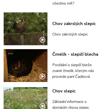
všechno mít?
Chov zakrslých slepic
Chov zakrslých slepic
Čmelík - slepičí blecha
Povídání o slepičí bleše
zvané čmelík, kterým nás
provede paní Čadilová.
Chov slepic
Základní informace o
domácím chovu slepic.