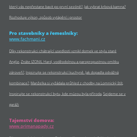
který vás nepřestane bavit po první sezóně?
Jak vybrat krbová kamna?
Rozhoduje výkon, způsob vytápění i prostor
Pro stavebníky a řemeslníky:
www.fachmani.cz
Díky rekonstrukci chátrající usedlosti vznikl domek ve stylu staré
Anglie
Znáte IZONIL Hard, voděodolnou a paropropustnou omítku
zároveň?
Inpsirujte se rekonstrukcí kuchyně. Jak dopadla odvážná
kombinace?
Manželka si vyžádala průhled z chodby na Lomnický štít
Inspirujte se rekonstrukcí bytu, kde múzou byla příroda
Sejdeme se v
garáži
Tajemství domova:
www.primanapady.cz