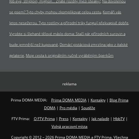
Rib eye, striploin, mignon… Znáte rozdíly mezi steaky?
Na dovolenou
se psem? Tyto chyby mohou zkomplikovat celou cestu
Komáři vás
letos nesežerou. Tyto rostliny a přírodní triky fungují překvapivě dobře
Vyrobte si šlehané tělové máslo doma: Stačí pár přírodních surovin a
bude jemnější než kupované
Domácí pistáciová zmrzlina jako z italské
gelaterie
Moje cesta k originálním ručně vyráběným šperkům
reklama
Prima DOMA MEDIA:
Prima DOMA MEDIA
|
Kontakty
|
Blog Prima
DOMA
|
Pro média
|
Soutěže
FTV Prima:
O FTV Prima
|
Press
|
Kontakty
|
Jak naladit
|
HbbTV
|
Volná pracovní místa
Copyright © 2012 – 2026 Prima DOMA MEDIA a FTV Prima. Všechna