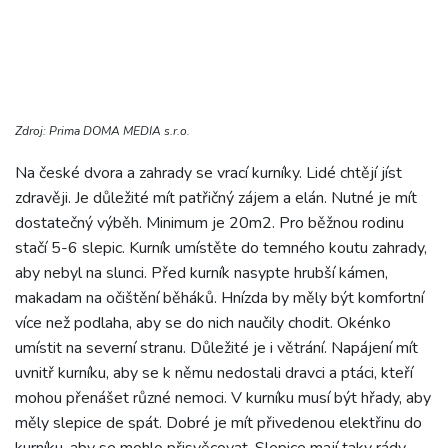
Zdroj: Prima DOMA MEDIA s.r.o.
Na české dvora a zahrady se vrací kurníky. Lidé chtějí jíst
zdravěji. Je důležité mít patřičný zájem a elán. Nutné je mít
dostatečný výběh. Minimum je 20m2. Pro běžnou rodinu
stačí 5-6 slepic. Kurník umístěte do temného koutu zahrady,
aby nebyl na slunci. Před kurník nasypte hrubší kámen,
makadam na očištění běháků. Hnízda by měly být komfortní
více než podlaha, aby se do nich naučily chodit. Okénko
umístit na severní stranu. Důležité je i větrání. Napájení mít
uvnitř kurníku, aby se k němu nedostali dravci a ptáci, kteří
mohou přenášet různé nemoci. V kurníku musí být hřady, aby
měly slepice de spát. Dobré je mít přivedenou elektřinu do