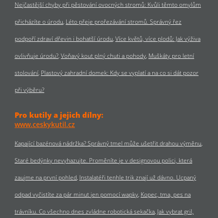
Nejčastější chyby při pěstování ovocných stromů: Kvůli těmto omylům
přicházíte o úrodu
Léto přeje prořezávání stromů. Správný řez
podpoří zdraví dřevin i bohatší úrodu
Více květů, více plodů: Jak výživa
ovlivňuje úrodu?
Voňavý kout plný chuti a pohody
Muškáty pro letní
stolování
Plastový zahradní domek: Kdy se vyplatí a na co si dát pozor
při výběru?
Pro kutily a jejich dílny:
www.ceskykutil.cz
Kapající bazénová nádržka? Správný tmel může ušetřit drahou výměnu
Staré bedýnky nevyhazujte. Proměníte je v designovou polici, která
zaujme na první pohled
Instalatéři tenhle trik znají už dávno. Ucpaný
odpad vyčistíte za pár minut jen pomocí wapky
Kopec, tma, pes na
trávníku. Co všechno dnes zvládne robotická sekačka
Jak vybrat gril,