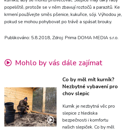
kurníku, aby se mohlo přisvěcovat. Slepice mají taky rády
popeliště, protože se v něm zbavují roztočů a parazitů. Ke
krmení používejte směs pšenice, kukuřice, sóji. Výhodou je,
pokud se mohou pohybovat po trávě a spásat brouky.
Publikováno: 5.8.2018, Zdroj: Prima DOMA MEDIA s.r.o.
Mohlo by vás dále zajímat
Co by měl mít kurník?
Nezbytné vybavení pro
chov slepic
Kurník je nezbytná věc pro
slepice z hlediska
bezpečnosti i komfortu
našich slepiček. Co by měl