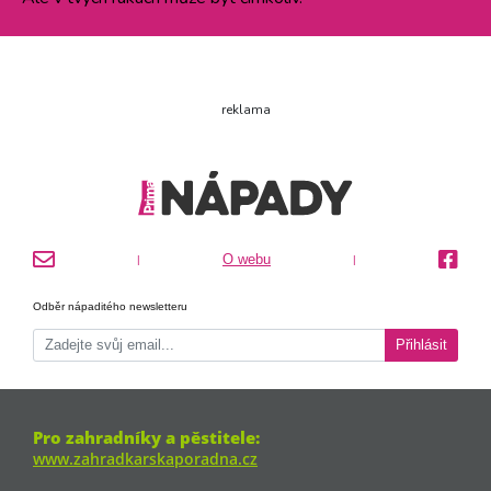
reklama
O webu
|
|
Odběr nápaditého newsletteru
Přihlásit
Pro zahradníky a pěstitele:
www.zahradkarskaporadna.cz