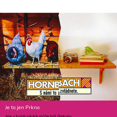
Je to jen Prkno
Ale v tvých rukách může být čímkoliv.