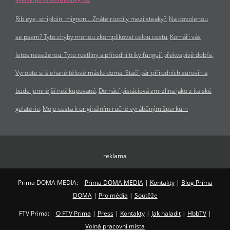
Rib eye, striploin, mignon… Znáte rozdíly mezi steaky?
Na dovolenou
se psem? Tyto chyby mohou zkomplikovat celou cestu
Komáři vás
letos nesežerou. Tyto rostliny a přírodní triky fungují překvapivě dobře
Vyrobte si šlehané tělové máslo doma: Stačí pár přírodních surovin a
bude jemnější než kupované
Domácí pistáciová zmrzlina jako z italské
gelaterie
Moje cesta k originálním ručně vyráběným šperkům
reklama
Prima DOMA MEDIA:
Prima DOMA MEDIA
|
Kontakty
|
Blog Prima
DOMA
|
Pro média
|
Soutěže
FTV Prima:
O FTV Prima
|
Press
|
Kontakty
|
Jak naladit
|
HbbTV
|
Volná pracovní místa