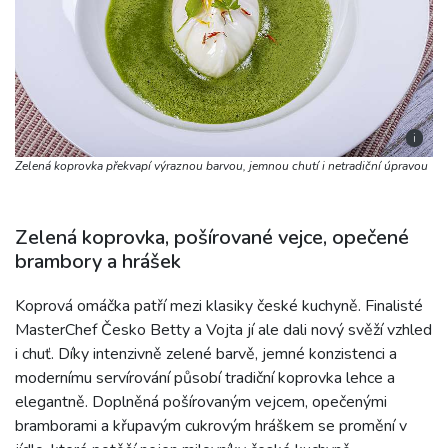
i
Zelená koprovka překvapí výraznou barvou, jemnou chutí i netradiční úpravou
Zelená koprovka, pošírované vejce, opečené
brambory a hrášek
Koprová omáčka patří mezi klasiky české kuchyně. Finalisté
MasterChef Česko Betty a Vojta jí ale dali nový svěží vzhled
i chuť. Díky intenzivně zelené barvě, jemné konzistenci a
modernímu servírování působí tradiční koprovka lehce a
elegantně. Doplněná pošírovaným vejcem, opečenými
bramborami a křupavým cukrovým hráškem se promění v