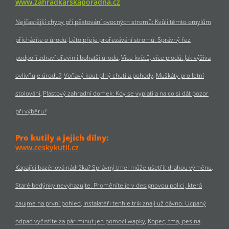
www.zahradkarskaporadna.cz
Nejčastější chyby při pěstování ovocných stromů: Kvůli těmto omylům
přicházíte o úrodu
Léto přeje prořezávání stromů. Správný řez
podpoří zdraví dřevin i bohatší úrodu
Více květů, více plodů: Jak výživa
ovlivňuje úrodu?
Voňavý kout plný chuti a pohody
Muškáty pro letní
stolování
Plastový zahradní domek: Kdy se vyplatí a na co si dát pozor
při výběru?
Pro kutily a jejich dílny:
www.ceskykutil.cz
Kapající bazénová nádržka? Správný tmel může ušetřit drahou výměnu
Staré bedýnky nevyhazujte. Proměníte je v designovou polici, která
zaujme na první pohled
Instalatéři tenhle trik znají už dávno. Ucpaný
odpad vyčistíte za pár minut jen pomocí wapky
Kopec, tma, pes na