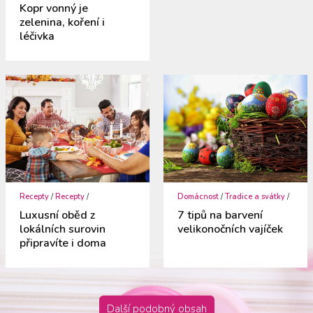
Kopr vonný je
zelenina, koření i
léčivka
Recepty
/
Recepty
/
Domácnost
/
Tradice a svátky
/
Luxusní oběd z
7 tipů na barvení
lokálních surovin
velikonočních vajíček
připravíte i doma
Další podobný obsah