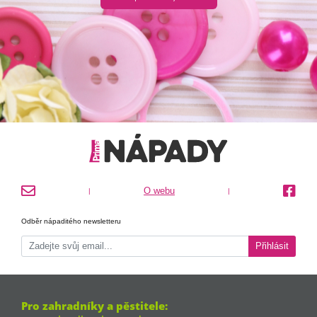
O webu
|
|
Odběr nápaditého newsletteru
Přihlásit
Pro zahradníky a pěstitele: