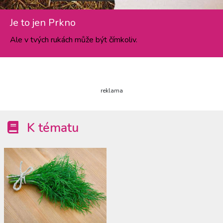
Je to jen Prkno
Ale v tvých rukách může být čímkoliv.
reklama
K tématu