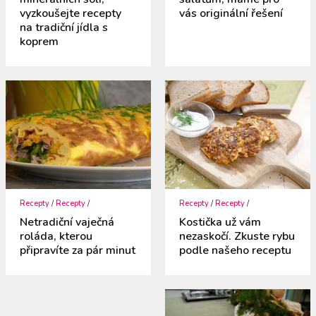
vyzkoušejte recepty
vás originální řešení
na tradiční jídla s
koprem
Recepty
/
Recepty
/
Recepty
/
Recepty
/
Netradiční vaječná
Kostička už vám
roláda, kterou
nezaskočí. Zkuste rybu
připravíte za pár minut
podle našeho receptu