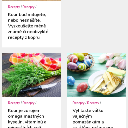
Recepty
/
Recepty
/
Kopr buď milujete,
nebo nesnášíte.
Vyzkoušejte méně
známé či neobvyklé
recepty z kopru
Recepty
/
Recepty
/
Recepty
/
Recepty
/
Kopr je zdrojem
Vyhlaste válku
omega mastných
vaječným
kyselin, vitaminů a
pomazánkám a
minerálních solí,
salátům, máme pro