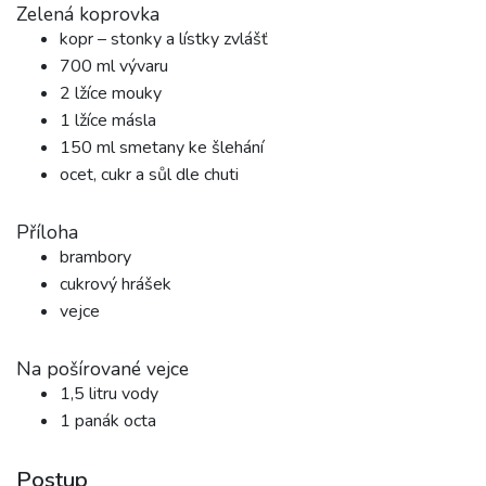
Zelená koprovka
kopr – stonky a lístky zvlášť
700 ml vývaru
2 lžíce mouky
1 lžíce másla
150 ml smetany ke šlehání
ocet, cukr a sůl dle chuti
Příloha
brambory
cukrový hrášek
vejce
Na pošírované vejce
1,5 litru vody
1 panák octa
Postup