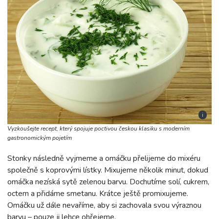
i
Vyzkoušejte recept, který spojuje poctivou českou klasiku s moderním
gastronomickým pojetím
Stonky následně vyjmeme a omáčku přelijeme do mixéru
společně s koprovými lístky. Mixujeme několik minut, dokud
omáčka nezíská sytě zelenou barvu. Dochutíme solí, cukrem,
octem a přidáme smetanu. Krátce ještě promixujeme.
Omáčku už dále nevaříme, aby si zachovala svou výraznou
barvu – pouze ji lehce ohřejeme.