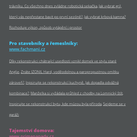
trávníku. Co všechno dnes zvládne robotická sekačka
Jak vybrat gril,
který vás nepřestane bavit po první sezóně?
Jak vybrat krbová kamna?
Rozhoduje výkon, způsob vytápění i prostor
Pro stavebníky a řemeslníky:
www.fachmani.cz
Díky rekonstrukci chátrající usedlosti vznikl domek ve stylu staré
Anglie
Znáte IZONIL Hard, voděodolnou a paropropustnou omítku
zároveň?
Inpsirujte se rekonstrukcí kuchyně. Jak dopadla odvážná
kombinace?
Manželka si vyžádala průhled z chodby na Lomnický štít
Inspirujte se rekonstrukcí bytu, kde múzou byla příroda
Sejdeme se v
garáži
Tajemství domova:
www.primanapady.cz