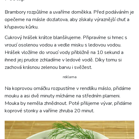
Brambory rozpůlíme a uvaříme doměkka. Před podáváním je
opečeme na másle dozlatova, aby získaly výraznější chuť a
křupavou kůrku.
Cukrový hrášek krátce blanšírujeme. Připravíme si hrnec s
vroucí osolenou vodou a vedle misku s ledovou vodou.
Hrášek vložíme do vroucí vody přibližně na 10 sekund a
ihned jej prudce zchladíme v ledové vodě. Díky tomu si
zachová krásnou zelenou barvu i svěžest.
reklama
Na koprovou omáčku rozpustíme v rendlíku máslo, přidáme
mouku a asi dvě minuty mícháme na středním plameni.
Mouka by neměla zhnědnout. Poté přilijeme vývar, přidáme
koprové stonky a vaříme zhruba 20 minut.