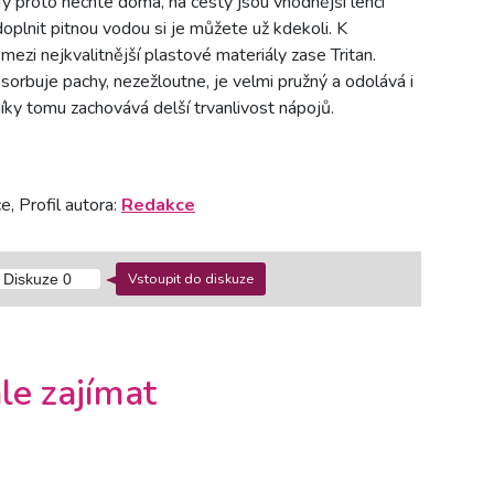
fy proto nechte doma, na cesty jsou vhodnější lehčí
lnit pitnou vodou si je můžete už kdekoli. K
mezi nejkvalitnější plastové materiály zase Tritan.
orbuje pachy, nezežloutne, je velmi pružný a odolává i
íky tomu zachovává delší trvanlivost nápojů.
, Profil autora:
Redakce
Vstoupit do diskuze
Diskuze
0
le zajímat