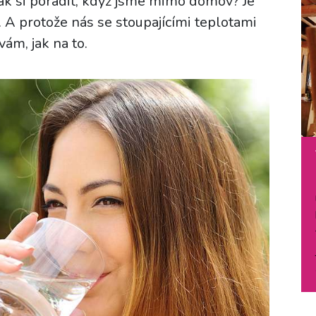
, jak si poradit, když jsme mimo domov? Je
o. A protože nás se stoupajícími teplotami
vám, jak na to.