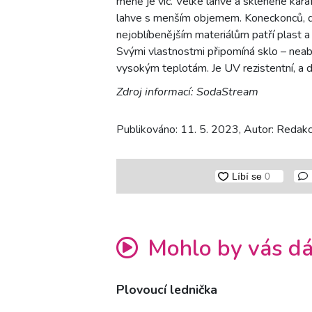
méně je víc. Velké lahve a skleněné kara
lahve s menším objemem. Koneckonců, dop
nejoblíbenějším materiálům patří plast a 
Svými vlastnostmi připomíná sklo – neabs
vysokým teplotám. Je UV rezistentní, a d
Zdroj informací: SodaStream
Publikováno: 11. 5. 2023, Autor: Redakce
Mohlo by vás dá
Plovoucí lednička