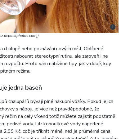
i
//cz.depositphotos.com))
na chalupě nebo poznávání nových míst. Oblíbené
itostí nabourat stereotypní rutinu, ale zároveň i ne
 rozpočtu. Proto vám nabízíme tipy, jak v době, kdy
 pitném režimu.
žuje jedna báseň
 chalupářů bývají plné nákupní vozíky. Pokud jejich
echovky s nápoji, je více než pravděpodobné, že
tný režim na celý víkend totiž můžete zajistit podstatně
kem perlivé vody. Litr kohoutkové vody naperlené
a 2,99 Kč, což je třikrát méně, než je průměrná cena
monád může být rozdíl ještě markantnější. A to zejména