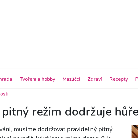
hrada
Tvoření a hobby
Mazlíčci
Zdraví
Recepty
P
osti
itný režim dodržuje hůře,
áni, musíme dodržovat pravidelný pitný