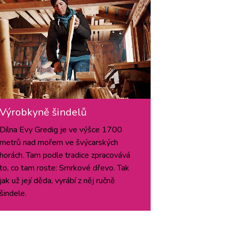
Výrobkyně šindelů
Dílna Evy Gredig je ve výšce 1700
metrů nad mořem ve švýcarských
horách. Tam podle tradice zpracovává
to, co tam roste: Smrkové dřevo. Tak
jak už její děda, vyrábí z něj ručně
šindele.