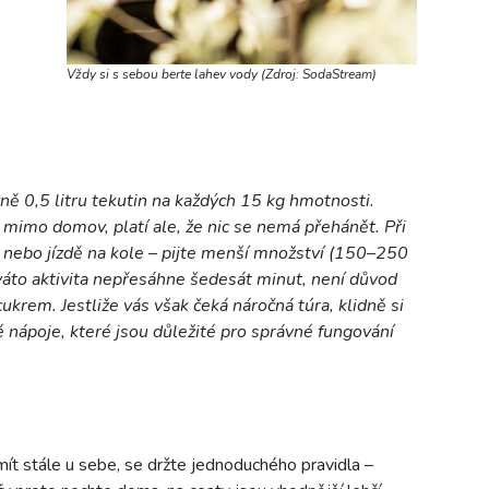
Vždy si s sebou berte lahev vody (Zdroj: SodaStream)
ně 0,5 litru tekutin na každých 15 kg hmotnosti.
 mimo domov, platí ale, že nic se nemá přehánět. Při
zi nebo jízdě na kole – pijte menší množství (150–250
váto aktivita nepřesáhne šedesát minut, není důvod
ukrem. Jestliže vás však čeká náročná túra, klidně si
ké nápoje, které jsou důležité pro správné fungování
mít stále u sebe, se držte jednoduchého pravidla –