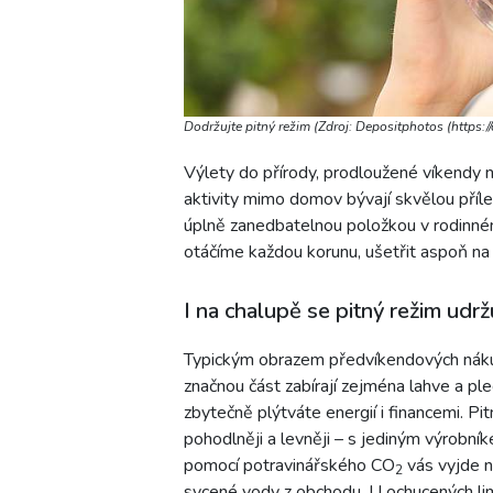
Dodržujte pitný režim (Zdroj: Depositphotos (https:
Výlety do přírody, prodloužené víkendy 
aktivity mimo domov bývají skvělou přílež
úplně zanedbatelnou položkou v rodinném
otáčíme každou korunu, ušetřit aspoň na
I na chalupě se pitný režim udr
Typickým obrazem předvíkendových nákupů
značnou část zabírají zejména lahve a pl
zbytečně plýtváte energií i financemi. Pi
pohodlněji a levněji – s jediným výrobní
pomocí potravinářského CO
vás vyjde n
2
sycené vody z obchodu. U ochucených li