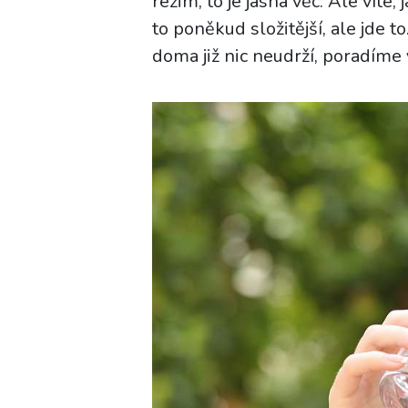
režim, to je jasná věc. Ale víte
to poněkud složitější, ale jde t
doma již nic neudrží, poradíme 