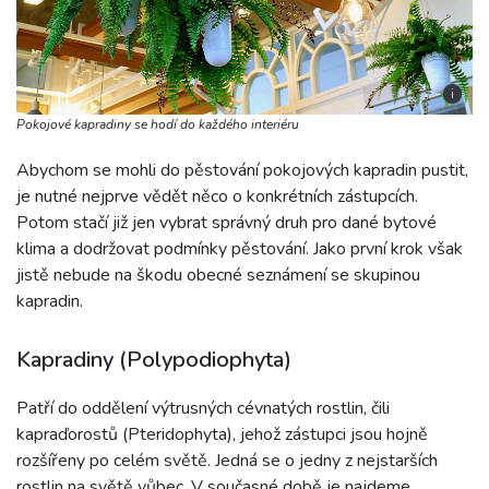
i
Pokojové kapradiny se hodí do každého interiéru
Abychom se mohli do pěstování pokojových kapradin pustit,
je nutné nejprve vědět něco o konkrétních zástupcích.
Potom stačí již jen vybrat správný druh pro dané bytové
klima a dodržovat podmínky pěstování. Jako první krok však
jistě nebude na škodu obecné seznámení se skupinou
kapradin.
Kapradiny (Polypodiophyta)
Patří do oddělení výtrusných cévnatých rostlin, čili
kapraďorostů (Pteridophyta), jehož zástupci jsou hojně
rozšířeny po celém světě. Jedná se o jedny z nejstarších
rostlin na světě vůbec. V současné době je najdeme