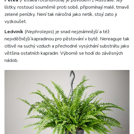
lístky, rostoucí souměrně proti sobě, připomínají malé, tmavě
zelené penízky. Není tak náročná jako netík, stojí zato ji
vyzkoušet.
Ledviník
(
Nephrolepis
) je snad nejznámnější a též
nejvděčnější kapradinou pro pěstování v bytě. Nereaguje tak
citlivě na suchý vzduch a přechodné vysýchání substrátu jako
většina ostatních kapradin. Výborně se hodí do závěsných
nádob.