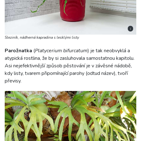
i
Sleziník, nádherná kapradina s lesklými listy
Parožnatka
(
Platycerium bifurcatum
) je tak neobvyklá a
atypická rostlina, že by si zasluhovala samostatnou kapitolu.
Asi nejefektivnější způsob pěstování je v závěsné nádobě,
kdy listy, tvarem připomínající parohy (odtud název), tvoří
převisy.