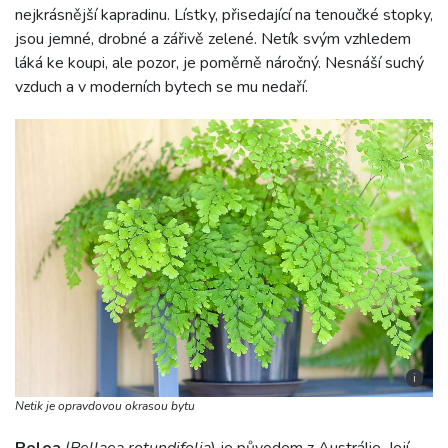
nejkrásnější kapradinu. Lístky, přisedající na tenoučké stopky,
jsou jemné, drobné a zářivě zelené. Netík svým vzhledem
láká ke koupi, ale pozor, je poměrně náročný. Nesnáší suchý
vzduch a v moderních bytech se mu nedaří.
i
Netik je opravdovou okrasou bytu
Pelea
(
Pellaea rotundifolia
) je původem z Austrálie. Její