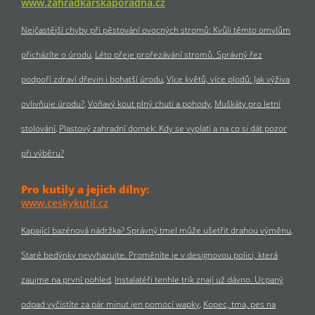
www.zahradkarskaporadna.cz
Nejčastější chyby při pěstování ovocných stromů: Kvůli těmto omylům
přicházíte o úrodu
Léto přeje prořezávání stromů. Správný řez
podpoří zdraví dřevin i bohatší úrodu
Více květů, více plodů: Jak výživa
ovlivňuje úrodu?
Voňavý kout plný chuti a pohody
Muškáty pro letní
stolování
Plastový zahradní domek: Kdy se vyplatí a na co si dát pozor
při výběru?
Pro kutily a jejich dílny:
www.ceskykutil.cz
Kapající bazénová nádržka? Správný tmel může ušetřit drahou výměnu
Staré bedýnky nevyhazujte. Proměníte je v designovou polici, která
zaujme na první pohled
Instalatéři tenhle trik znají už dávno. Ucpaný
odpad vyčistíte za pár minut jen pomocí wapky
Kopec, tma, pes na