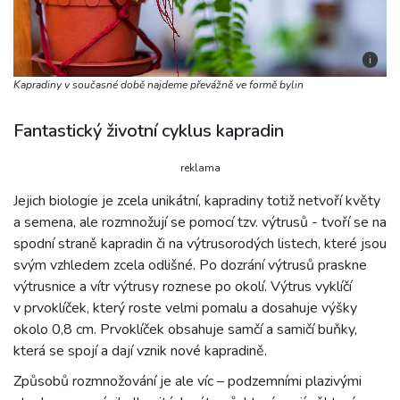
i
Kapradiny v současné době najdeme převážně ve formě bylin
Fantastický životní cyklus kapradin
reklama
Jejich biologie je zcela unikátní, kapradiny totiž netvoří květy
a semena, ale rozmnožují se pomocí tzv. výtrusů - tvoří se na
spodní straně kapradin či na výtrusorodých listech, které jsou
svým vzhledem zcela odlišné. Po dozrání výtrusů praskne
výtrusnice a vítr výtrusy roznese po okolí. Výtrus vyklíčí
v prvoklíček, který roste velmi pomalu a dosahuje výšky
okolo 0,8 cm. Prvoklíček obsahuje samčí a samičí buňky,
která se spojí a dají vznik nové kapradině.
Způsobů rozmnožování je ale víc – podzemními plazivými