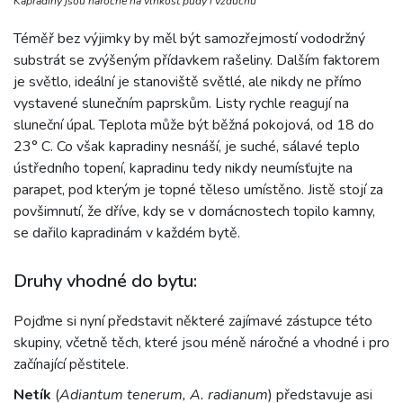
Kapradiny jsou náročné na vlhkost půdy i vzduchu
Téměř bez výjimky by měl být samozřejmostí vododržný
substrát se zvýšeným přídavkem rašeliny. Dalším faktorem
je světlo, ideální je stanoviště světlé, ale nikdy ne přímo
vystavené slunečním paprskům. Listy rychle reagují na
sluneční úpal. Teplota může být běžná pokojová, od 18 do
23° C. Co však kapradiny nesnáší, je suché, sálavé teplo
ústředního topení, kapradinu tedy nikdy neumísťujte na
parapet, pod kterým je topné těleso umístěno. Jistě stojí za
povšimnutí, že dříve, kdy se v domácnostech topilo kamny,
se dařilo kapradinám v každém bytě.
Druhy vhodné do bytu:
Pojďme si nyní představit některé zajímavé zástupce této
skupiny, včetně těch, které jsou méně náročné a vhodné i pro
začínající pěstitele.
Netík
(
Adiantum tenerum, A. radianum
) představuje asi