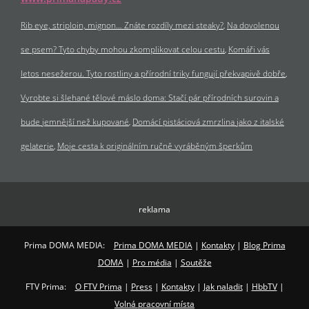
Rib eye, striploin, mignon… Znáte rozdíly mezi steaky?
Na dovolenou
se psem? Tyto chyby mohou zkomplikovat celou cestu
Komáři vás
letos nesežerou. Tyto rostliny a přírodní triky fungují překvapivě dobře
Vyrobte si šlehané tělové máslo doma: Stačí pár přírodních surovin a
bude jemnější než kupované
Domácí pistáciová zmrzlina jako z italské
gelaterie
Moje cesta k originálním ručně vyráběným šperkům
reklama
Prima DOMA MEDIA:
Prima DOMA MEDIA
|
Kontakty
|
Blog Prima
DOMA
|
Pro média
|
Soutěže
FTV Prima:
O FTV Prima
|
Press
|
Kontakty
|
Jak naladit
|
HbbTV
|
Volná pracovní místa