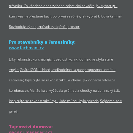
trávníku. Co všechno dnes zvládne robotická sekačka
Jak vybrat gril,
který vás nepřestane bavit po první sezóně?
Jak vybrat krbová kamna?
Rozhoduje výkon, způsob vytápění i prostor
Pro stavebníky a řemeslníky:
www.fachmani.cz
Díky rekonstrukci chátrající usedlosti vznikl domek ve stylu staré
Anglie
Znáte IZONIL Hard, voděodolnou a paropropustnou omítku
zároveň?
Inpsirujte se rekonstrukcí kuchyně. Jak dopadla odvážná
kombinace?
Manželka si vyžádala průhled z chodby na Lomnický štít
Inspirujte se rekonstrukcí bytu, kde múzou byla příroda
Sejdeme se v
garáži
Tajemství domova:
www.primanapady.cz