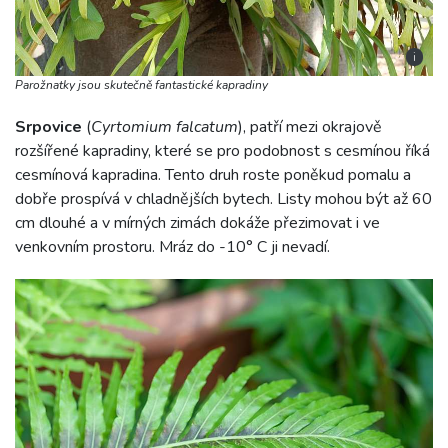
i
Parožnatky jsou skutečně fantastické kapradiny
Srpovice
(
Cyrtomium falcatum
), patří mezi okrajově
rozšířené kapradiny, které se pro podobnost s cesmínou říká
cesmínová kapradina. Tento druh roste poněkud pomalu a
dobře prospívá v chladnějších bytech. Listy mohou být až 60
cm dlouhé a v mírných zimách dokáže přezimovat i ve
venkovním prostoru. Mráz do -10° C ji nevadí.