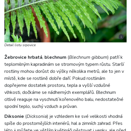
i
Detail listu srpovice
Žebrovice hrbatá
,
blechnum
(
Blechnum gibbum
) patří k
teplomilným kapradinám se stromovým typem růstu. Starší
rostliny mohou dorůst do výšky několika metrů, ale to jen v
místě, kde se rostlině dobře daří. Pokud rostlinám
dopřejeme dostatek prostoru, tepla a vyšší vzdušné
vlhkosti, dočkáme se nádherných exemplářů. Blechnum
citlivě reaguje na vyschnutí kořenového balu, nedostatečné
spodní teplo, suchý vzduch a průvan.
Diksonie
(
Dicksonia
) je vzhledem ke své velikosti vhodná
spíše do prostornějších interiérů, hal a zimních zahrad. Přes
léto ji můžete ve větším květináči pěstovat i venku, ale před