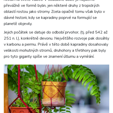
převážně ve formě bylin, jen některé druhy z tropických
oblastí rostou jako stromy. Zcela opačně tomu však bylo v
dávné historii, kdy se kapradiny poprvé na formující se
planetě objevily.
Jejich počátek se datuje do odbobí prvohor, (tj. před 542 až
251 n. l.), konkrétně devonu. Největšího rozvoje pak dosáhly
v karbonu a permu. Právě v této době kapradiny dosahovaly
velikosti mohutných stromů, druhohory a třetihory pak byly
pro tyto giganty spíše ve znamení útlumu a vymírání.