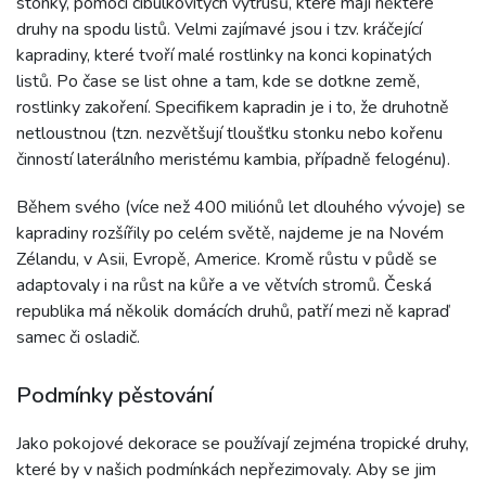
stonky, pomocí cibulkovitých výtrusů, které mají některé
druhy na spodu listů. Velmi zajímavé jsou i tzv. kráčející
kapradiny, které tvoří malé rostlinky na konci kopinatých
listů. Po čase se list ohne a tam, kde se dotkne země,
rostlinky zakoření. Specifikem kapradin je i to, že druhotně
netloustnou (tzn. nezvětšují tloušťku stonku nebo kořenu
činností laterálního meristému kambia, případně felogénu).
Během svého (více než 400 miliónů let dlouhého vývoje) se
kapradiny rozšířily po celém světě, najdeme je na Novém
Zélandu, v Asii, Evropě, Americe. Kromě růstu v půdě se
adaptovaly i na růst na kůře a ve větvích stromů. Česká
republika má několik domácích druhů, patří mezi ně kapraď
samec či osladič.
Podmínky pěstování
Jako pokojové dekorace se používají zejména tropické druhy,
které by v našich podmínkách nepřezimovaly. Aby se jim