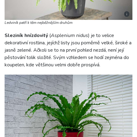
i
Ledviník patří k těm nejběžnějším druhům
Sleziník hnízdovitý
(
Asplenium nidus
) je to velice
dekorativní rostlina, jejíchž listy jsou poměrně velké, široké a
jasně zelené. Ačkoli se to na první pohled nezdá, není její
pěstování tolik složité. Svým vzhledem se hodí zejména do
koupelen, kde většinou velmi dobře prospívá.