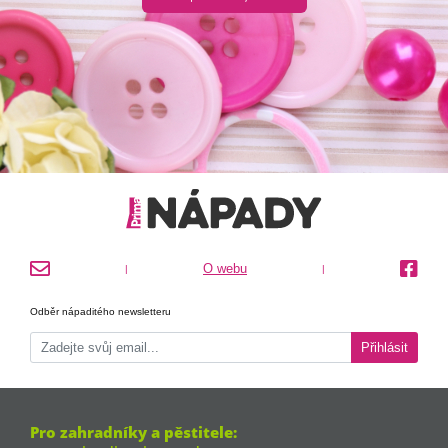
O webu
|
|
Odběr nápaditého newsletteru
Přihlásit
Pro zahradníky a pěstitele: