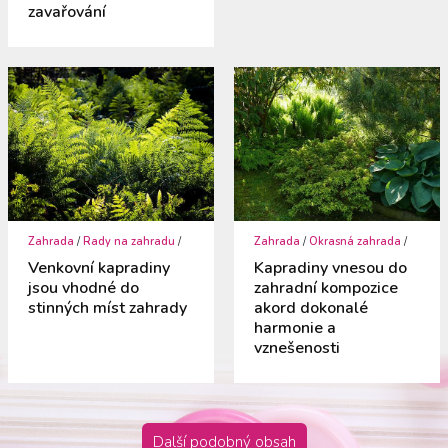
zavařování
Zahrada
/
Rady na zahradu
/
Zahrada
/
Okrasná zahrada
/
Venkovní kapradiny
Kapradiny vnesou do
jsou vhodné do
zahradní kompozice
stinných míst zahrady
akord dokonalé
harmonie a
vznešenosti
Další podobný obsah