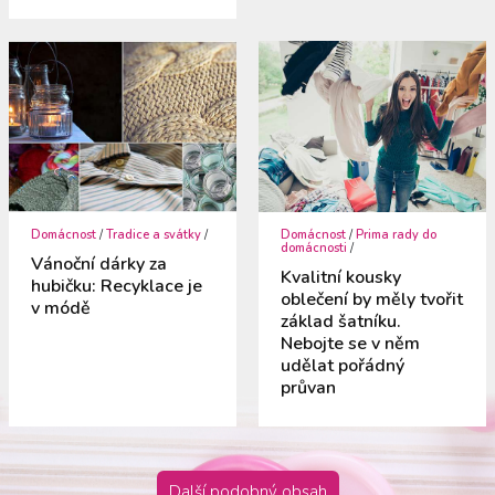
Domácnost
/
Tradice a svátky
/
Domácnost
/
Prima rady do
domácnosti
/
Vánoční dárky za
Kvalitní kousky
hubičku: Recyklace je
oblečení by měly tvořit
v módě
základ šatníku.
Nebojte se v něm
udělat pořádný
průvan
Další podobný obsah