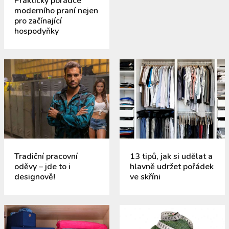
Praktický poradce
moderního praní nejen
pro začínající
hospodyňky
Tradiční pracovní
13 tipů, jak si udělat a
oděvy – jde to i
hlavně udržet pořádek
designově!
ve skříni