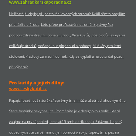
www.zahradkarskaporadna.cz
Nejčastější chyby při pěstování ovocných stromů: Kvůli těmto omylům
přicházíte o úrodu
Léto přeje prořezávání stromů. Správný řez
podpoří zdraví dřevin i bohatší úrodu
Více květů, více plodů: Jak výživa
ovlivňuje úrodu?
Voňavý kout plný chuti a pohody
Muškáty pro letní
stolování
Plastový zahradní domek: Kdy se vyplatí a na co si dát pozor
při výběru?
Pro kutily a jejich dílny:
www.ceskykutil.cz
Kapající bazénová nádržka? Správný tmel může ušetřit drahou výměnu
Staré bedýnky nevyhazujte. Proměníte je v designovou polici, která
zaujme na první pohled
Instalatéři tenhle trik znají už dávno. Ucpaný
odpad vyčistíte za pár minut jen pomocí wapky
Kopec, tma, pes na