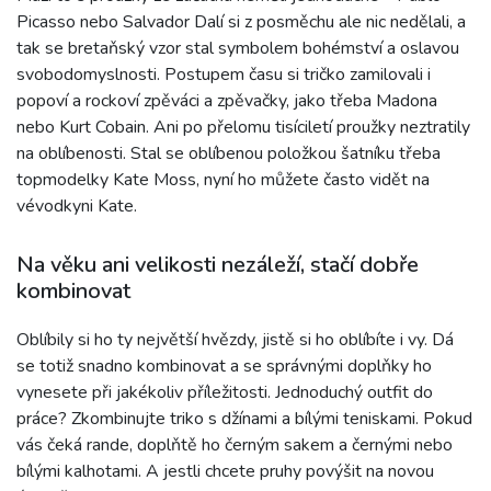
Picasso nebo Salvador Dalí si z posměchu ale nic nedělali, a
tak se bretaňský vzor stal symbolem bohémství a oslavou
svobodomyslnosti. Postupem času si tričko zamilovali i
popoví a rockoví zpěváci a zpěvačky, jako třeba Madona
nebo Kurt Cobain. Ani po přelomu tisíciletí proužky neztratily
na oblíbenosti. Stal se oblíbenou položkou šatníku třeba
topmodelky Kate Moss, nyní ho můžete často vidět na
vévodkyni Kate.
Na věku ani velikosti nezáleží, stačí dobře
kombinovat
Oblíbily si ho ty největší hvězdy, jistě si ho oblíbíte i vy. Dá
se totiž snadno kombinovat a se správnými doplňky ho
vynesete při jakékoliv příležitosti. Jednoduchý outfit do
práce? Zkombinujte triko s džínami a bílými teniskami. Pokud
vás čeká rande, doplňtě ho černým sakem a černými nebo
bílými kalhotami. A jestli chcete pruhy povýšit na novou