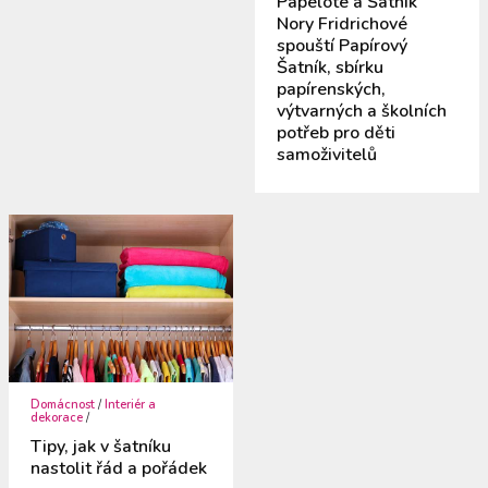
Papelote a Šatník
Nory Fridrichové
spouští Papírový
Šatník, sbírku
papírenských,
výtvarných a školních
potřeb pro děti
samoživitelů
Domácnost
/
Interiér a
dekorace
/
Tipy, jak v šatníku
nastolit řád a pořádek