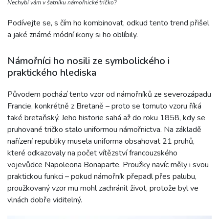
Nechybí vám v šatníku námořnické tričko?
Podívejte se, s čím ho kombinovat, odkud tento trend přišel
a jaké známé módní ikony si ho oblíbily.
Námořníci ho nosili ze symbolického i
praktického hlediska
Původem pochází tento vzor od námořníků ze severozápadu
Francie, konkrétně z Bretaně – proto se tomuto vzoru říká
také bretaňský. Jeho historie sahá až do roku 1858, kdy se
pruhované tričko stalo uniformou námořnictva. Na základě
nařízení republiky musela uniforma obsahovat 21 pruhů,
které odkazovaly na počet vítězství francouzského
vojevůdce Napoleona Bonaparte. Proužky navíc měly i svou
praktickou funkci – pokud námořník přepadl přes palubu,
proužkovaný vzor mu mohl zachránit život, protože byl ve
vlnách dobře viditelný.