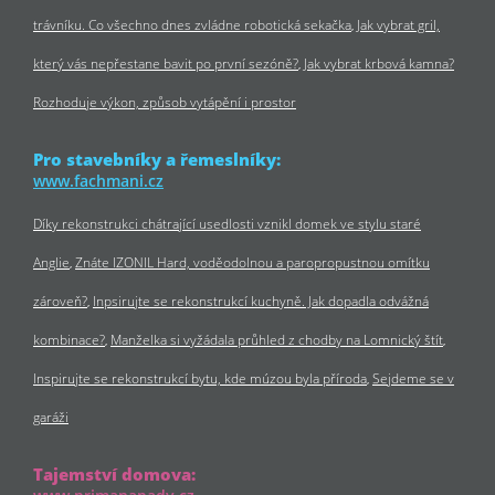
trávníku. Co všechno dnes zvládne robotická sekačka
Jak vybrat gril,
který vás nepřestane bavit po první sezóně?
Jak vybrat krbová kamna?
Rozhoduje výkon, způsob vytápění i prostor
Pro stavebníky a řemeslníky:
www.fachmani.cz
Díky rekonstrukci chátrající usedlosti vznikl domek ve stylu staré
Anglie
Znáte IZONIL Hard, voděodolnou a paropropustnou omítku
zároveň?
Inpsirujte se rekonstrukcí kuchyně. Jak dopadla odvážná
kombinace?
Manželka si vyžádala průhled z chodby na Lomnický štít
Inspirujte se rekonstrukcí bytu, kde múzou byla příroda
Sejdeme se v
garáži
Tajemství domova: