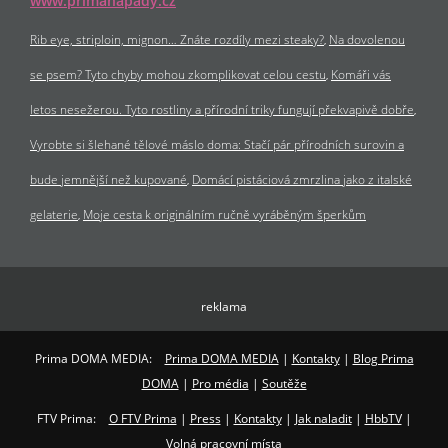
www.primanapady.cz
Rib eye, striploin, mignon… Znáte rozdíly mezi steaky?
Na dovolenou
se psem? Tyto chyby mohou zkomplikovat celou cestu
Komáři vás
letos nesežerou. Tyto rostliny a přírodní triky fungují překvapivě dobře
Vyrobte si šlehané tělové máslo doma: Stačí pár přírodních surovin a
bude jemnější než kupované
Domácí pistáciová zmrzlina jako z italské
gelaterie
Moje cesta k originálním ručně vyráběným šperkům
reklama
Prima DOMA MEDIA:
Prima DOMA MEDIA
|
Kontakty
|
Blog Prima
DOMA
|
Pro média
|
Soutěže
FTV Prima:
O FTV Prima
|
Press
|
Kontakty
|
Jak naladit
|
HbbTV
|
Volná pracovní místa