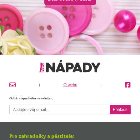
O webu
|
|
Odběr nápaditého newsletteru
Přihlásit
Pro zahradníky a pěstitele: