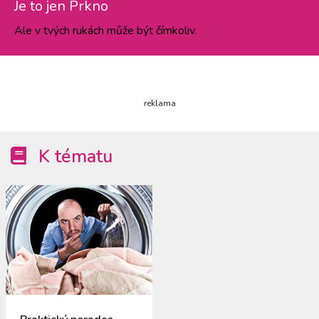
Je to jen Prkno
Ale v tvých rukách může být čímkoliv.
reklama
K tématu