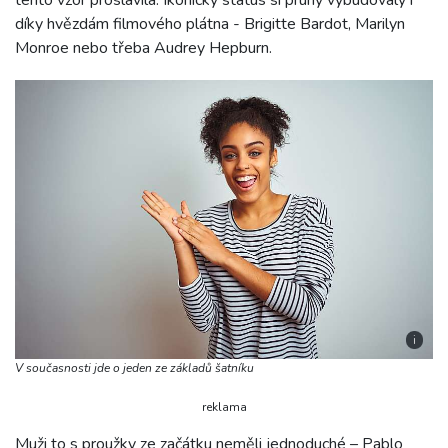
tento vzor proslavila. Ikonický status si pruhy vybudovaly i
díky hvězdám filmového plátna - Brigitte Bardot, Marilyn
Monroe nebo třeba Audrey Hepburn.
i
V současnosti jde o jeden ze základů šatníku
reklama
Muži to s proužky ze začátku neměli jednoduché – Pablo