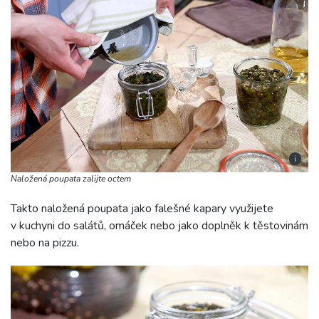
i
Naložená poupata zalijte octem
Takto naložená poupata jako falešné kapary využijete
v kuchyni do salátů, omáček nebo jako doplněk k těstovinám
nebo na pizzu.