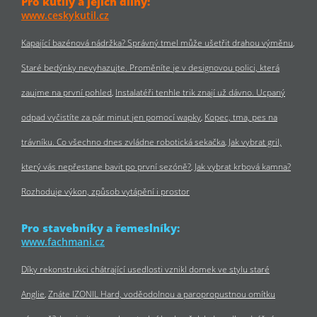
Pro kutily a jejich dílny:
www.ceskykutil.cz
Kapající bazénová nádržka? Správný tmel může ušetřit drahou výměnu
Staré bedýnky nevyhazujte. Proměníte je v designovou polici, která
zaujme na první pohled
Instalatéři tenhle trik znají už dávno. Ucpaný
odpad vyčistíte za pár minut jen pomocí wapky
Kopec, tma, pes na
trávníku. Co všechno dnes zvládne robotická sekačka
Jak vybrat gril,
který vás nepřestane bavit po první sezóně?
Jak vybrat krbová kamna?
Rozhoduje výkon, způsob vytápění i prostor
Pro stavebníky a řemeslníky:
www.fachmani.cz
Díky rekonstrukci chátrající usedlosti vznikl domek ve stylu staré
Anglie
Znáte IZONIL Hard, voděodolnou a paropropustnou omítku