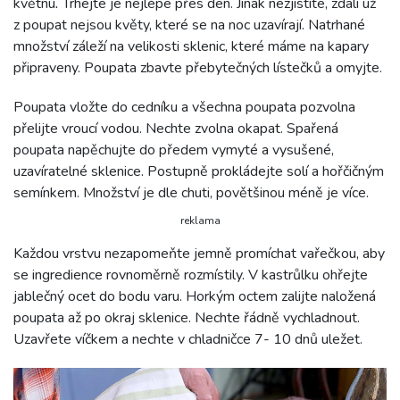
květnu
.
Trhejte je nejlépe přes den. Jinak nezjistíte, zdali už
z poupat nejsou květy, které se na noc uzavírají. Natrhané
množství záleží na velikosti sklenic, které máme na kapary
připraveny. Poupata zbavte přebytečných lístečků a omyjte.
Poupata vložte do cedníku a všechna poupata pozvolna
přelijte vroucí vodou. Nechte zvolna okapat. Spařená
poupata napěchujte do předem vymyté a vysušené,
uzavíratelné sklenice. Postupně prokládejte solí a hořčičným
semínkem. Množství je dle chuti, povětšinou méně je více.
reklama
Každou vrstvu nezapomeňte jemně promíchat vařečkou, aby
se ingredience rovnoměrně rozmístily. V kastrůlku ohřejte
jablečný ocet do bodu varu. Horkým octem zalijte naložená
poupata až po okraj sklenice. Nechte řádně vychladnout.
Uzavřete víčkem a nechte v chladničce 7- 10 dnů uležet.