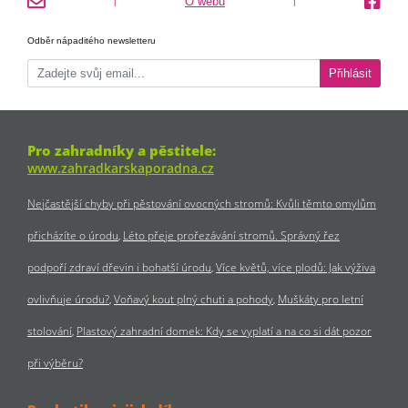
O webu
|
|
Odběr nápaditého newsletteru
Přihlásit
Pro zahradníky a pěstitele:
www.zahradkarskaporadna.cz
Nejčastější chyby při pěstování ovocných stromů: Kvůli těmto omylům
přicházíte o úrodu
Léto přeje prořezávání stromů. Správný řez
podpoří zdraví dřevin i bohatší úrodu
Více květů, více plodů: Jak výživa
ovlivňuje úrodu?
Voňavý kout plný chuti a pohody
Muškáty pro letní
stolování
Plastový zahradní domek: Kdy se vyplatí a na co si dát pozor
při výběru?