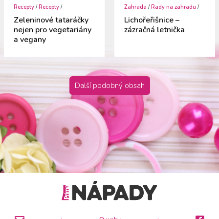
Recepty
/
Recepty
/
Zahrada
/
Rady na zahradu
/
Zeleninové tataráčky
Lichořeřišnice –
nejen pro vegetariány
zázračná letnička
a vegany
Další podobný obsah