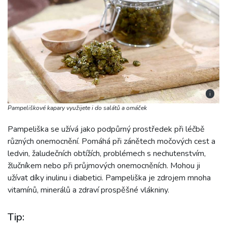
i
Pampeliškové kapary využijete i do salátů a omáček
Pampeliška se užívá jako podpůrný prostředek při léčbě
různých onemocnění. Pomáhá při zánětech močových cest a
ledvin, žaludečních obtížích, problémech s nechutenstvím,
žlučníkem nebo při průjmových onemocněních. Mohou ji
užívat díky inulinu i diabetici. Pampeliška je zdrojem mnoha
vitamínů, minerálů a zdraví prospěšné vlákniny.
Tip: