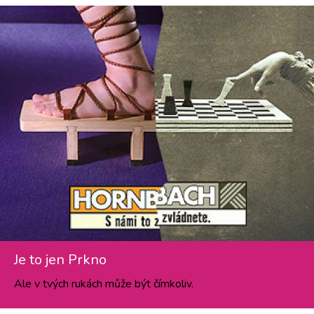
Je to jen Prkno
Ale v tvých rukách může být čímkoliv.