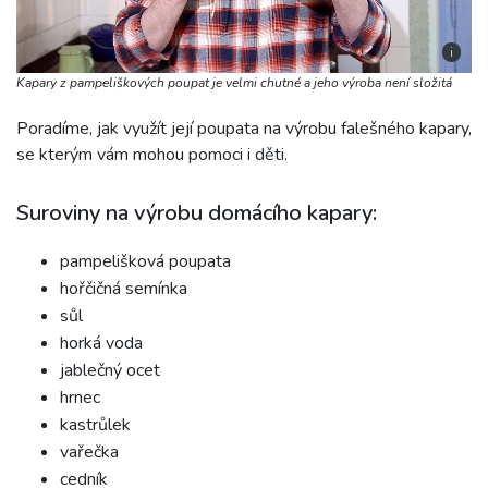
i
Kapary z pampeliškových poupat je velmi chutné a jeho výroba není složitá
Poradíme, jak využít její poupata na výrobu falešného kapary,
se kterým vám mohou pomoci i děti.
Suroviny na výrobu domácího kapary:
pampelišková poupata
hořčičná semínka
sůl
horká voda
jablečný ocet
hrnec
kastrůlek
vařečka
cedník