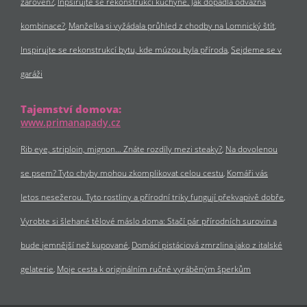
zároveň?
Inpsirujte se rekonstrukcí kuchyně. Jak dopadla odvážná
kombinace?
Manželka si vyžádala průhled z chodby na Lomnický štít
Inspirujte se rekonstrukcí bytu, kde múzou byla příroda
Sejdeme se v
garáži
Tajemství domova:
www.primanapady.cz
Rib eye, striploin, mignon… Znáte rozdíly mezi steaky?
Na dovolenou
se psem? Tyto chyby mohou zkomplikovat celou cestu
Komáři vás
letos nesežerou. Tyto rostliny a přírodní triky fungují překvapivě dobře
Vyrobte si šlehané tělové máslo doma: Stačí pár přírodních surovin a
bude jemnější než kupované
Domácí pistáciová zmrzlina jako z italské
gelaterie
Moje cesta k originálním ručně vyráběným šperkům