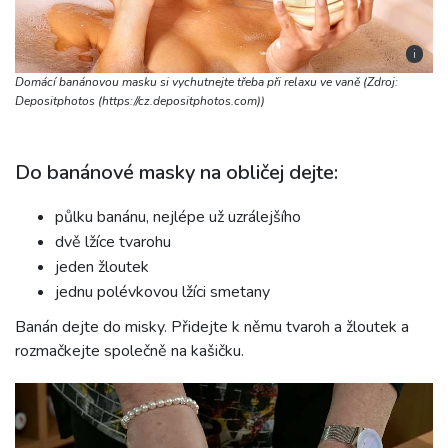
i
Domácí banánovou masku si vychutnejte třeba při relaxu ve vaně (Zdroj:
Depositphotos (https://cz.depositphotos.com))
Do banánové masky na obličej dejte:
půlku banánu, nejlépe už uzrálejšího
dvě lžíce tvarohu
jeden žloutek
jednu polévkovou lžíci smetany
Banán dejte do misky. Přidejte k němu tvaroh a žloutek a
rozmačkejte společně na kašičku.