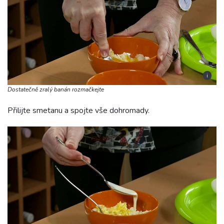
i
Dostatečně zralý banán rozmačkejte
Přilijte smetanu a spojte vše dohromady.