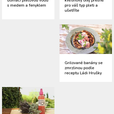
domácí pleťovou vodu
květinový olej přesně
s medem a fenyklem
pro váš typ pleti a
ušetříte
Grilované banány se
zmrzlinou podle
receptu Ládi Hrušky