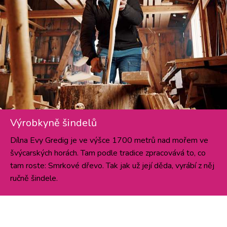
Výrobkyně šindelů
Dílna Evy Gredig je ve výšce 1700 metrů nad mořem ve
švýcarských horách. Tam podle tradice zpracovává to, co
tam roste: Smrkové dřevo. Tak jak už její děda, vyrábí z něj
ručně šindele.