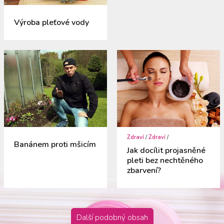
Výroba pleťové vody
Zdraví
/
Zdraví
/
Banánem proti mšicím
Jak docílit projasněné
pleti bez nechtěného
zbarvení?
Další podobný obsah