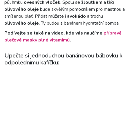
půl hrnku
ovesných vloček
. Spolu se
žloutkem
a lžící
olivového oleje
bude skvělým pomocníkem pro mastnou a
smíšenou pleť. Přidat můžete i
avokádo
a trochu
olivového oleje
. Ty budou s banánem hydratační bomba.
Podívejte se také na video, kde vás naučíme
přípravě
pleťové masky plné vitamímů
.
Upečte si jednoduchou banánovou bábovku k
odpolednímu kafíčku: