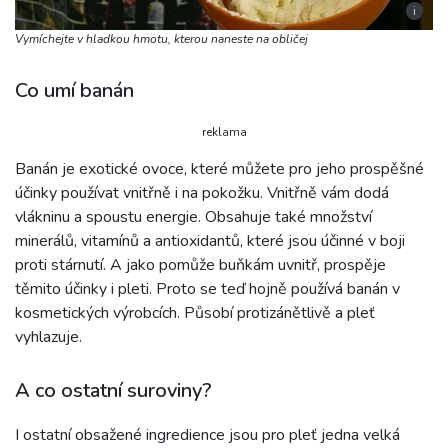
i
Vymíchejte v hladkou hmotu, kterou naneste na obličej
Co umí banán
reklama
Banán je exotické ovoce, které můžete pro jeho prospěšné
účinky používat vnitřně i na pokožku. Vnitřně vám dodá
vlákninu a spoustu energie. Obsahuje také množství
minerálů, vitamínů a antioxidantů, které jsou účinné v boji
proti stárnutí. A jako pomůže buňkám uvnitř, prospěje
těmito účinky i pleti. Proto se teď hojně používá banán v
kosmetických výrobcích. Působí protizánětlivě a pleť
vyhlazuje.
A co ostatní suroviny?
I ostatní obsažené ingredience jsou pro pleť jedna velká