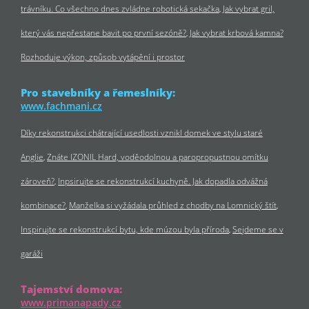
trávníku. Co všechno dnes zvládne robotická sekačka
Jak vybrat gril,
který vás nepřestane bavit po první sezóně?
Jak vybrat krbová kamna?
Rozhoduje výkon, způsob vytápění i prostor
Pro stavebníky a řemeslníky:
www.fachmani.cz
Díky rekonstrukci chátrající usedlosti vznikl domek ve stylu staré
Anglie
Znáte IZONIL Hard, voděodolnou a paropropustnou omítku
zároveň?
Inpsirujte se rekonstrukcí kuchyně. Jak dopadla odvážná
kombinace?
Manželka si vyžádala průhled z chodby na Lomnický štít
Inspirujte se rekonstrukcí bytu, kde múzou byla příroda
Sejdeme se v
garáži
Tajemství domova:
www.primanapady.cz