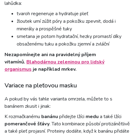
lahůdka:
tvaroh regeneruje a hydratuje pleť
žloutek umí zúžit póry a pokožku zpevnit, dodá i
minerály a prospěšné tuky
smetana je potom hydratační, hezky promastí díky
obsaženému tuku a pokožku zjemní a zvláční
Nezapomínejte ani na pravidelný příjem
vitamínů.
Blahodárnou zeleninou pro lidský
organismus
je například mrkev.
Variace na pleťovou masku
A pokud by vás tahle varianta omrzela, můžete to s
banánem zkusit i jinak:
K rozmačkanému
banánu
přidejte lžíci
medu
a také lžíci
pomerančové šťávy
. Tato kombinace působí protizánětlivě
a také pleť projasní. Proteiny dodáte, když k banánu přidáte