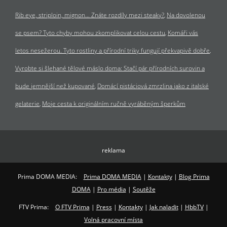
Rib eye, striploin, mignon… Znáte rozdíly mezi steaky?
Na dovolenou
se psem? Tyto chyby mohou zkomplikovat celou cestu
Komáři vás
letos nesežerou. Tyto rostliny a přírodní triky fungují překvapivě dobře
Vyrobte si šlehané tělové máslo doma: Stačí pár přírodních surovin a
bude jemnější než kupované
Domácí pistáciová zmrzlina jako z italské
gelaterie
Moje cesta k originálním ručně vyráběným šperkům
reklama
Prima DOMA MEDIA:
Prima DOMA MEDIA
|
Kontakty
|
Blog Prima
DOMA
|
Pro média
|
Soutěže
FTV Prima:
O FTV Prima
|
Press
|
Kontakty
|
Jak naladit
|
HbbTV
|
Volná pracovní místa