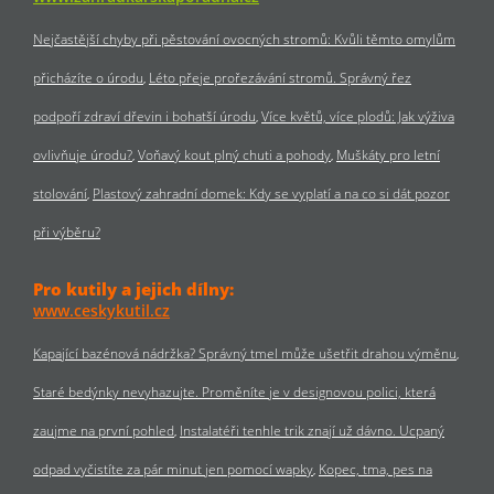
Nejčastější chyby při pěstování ovocných stromů: Kvůli těmto omylům
přicházíte o úrodu
Léto přeje prořezávání stromů. Správný řez
podpoří zdraví dřevin i bohatší úrodu
Více květů, více plodů: Jak výživa
ovlivňuje úrodu?
Voňavý kout plný chuti a pohody
Muškáty pro letní
stolování
Plastový zahradní domek: Kdy se vyplatí a na co si dát pozor
při výběru?
Pro kutily a jejich dílny:
www.ceskykutil.cz
Kapající bazénová nádržka? Správný tmel může ušetřit drahou výměnu
Staré bedýnky nevyhazujte. Proměníte je v designovou polici, která
zaujme na první pohled
Instalatéři tenhle trik znají už dávno. Ucpaný
odpad vyčistíte za pár minut jen pomocí wapky
Kopec, tma, pes na