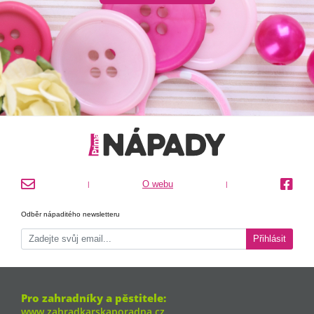
O webu
|
|
Odběr nápaditého newsletteru
Přihlásit
Pro zahradníky a pěstitele:
www.zahradkarskaporadna.cz