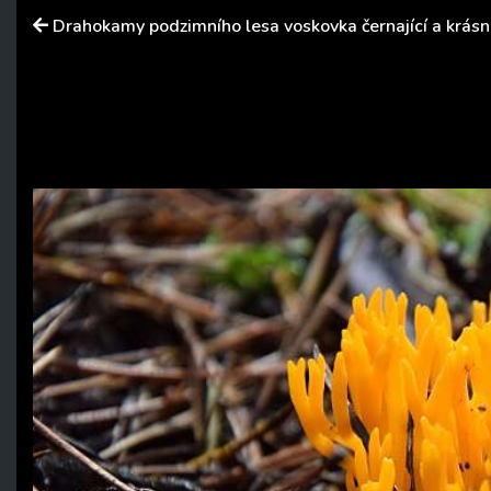
Drahokamy podzimního lesa voskovka černající a krásno