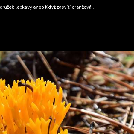
růžek lepkavý aneb Když zasvítí oranžová..